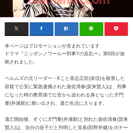
本ページはプロモーションが含まれています
ドラマ『ニッポンノワールー刑事Yの反乱ー』第6回が放
映されました。
ベルムズの元リーダー・Kこと喜志正臣(栄信)を殺害した
容疑で公安に緊急逮捕された遊佐清春(賀来賢人)は、刑事
になった時の教育係で公安から追われる身となった才門
要(井浦新)に救い出され、逃亡生活に入ります。
逃亡開始後、すぐに才門要(井浦新)と別れた遊佐清春(賀来
賢人)は、自分の息子だと判明した克喜(田野井健)をボナー