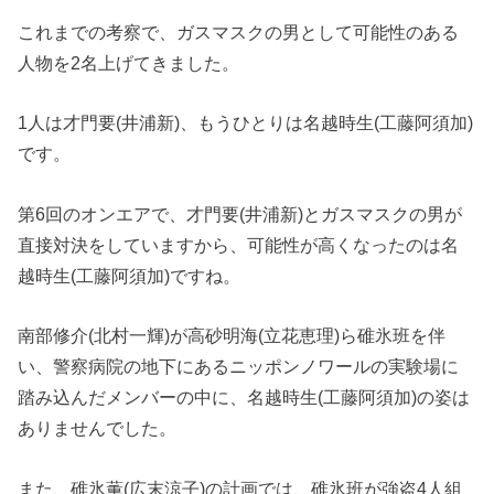
これまでの考察で、ガスマスクの男として可能性のある
人物を2名上げてきました。
1人は才門要(井浦新)、もうひとりは名越時生(工藤阿須加)
です。
第6回のオンエアで、才門要(井浦新)とガスマスクの男が
直接対決をしていますから、可能性が高くなったのは名
越時生(工藤阿須加)ですね。
南部修介(北村一輝)が高砂明海(立花恵理)ら碓氷班を伴
い、警察病院の地下にあるニッポンノワールの実験場に
踏み込んだメンバーの中に、名越時生(工藤阿須加)の姿は
ありませんでした。
また、碓氷薫(広末涼子)の計画では、碓氷班が強盗4人組