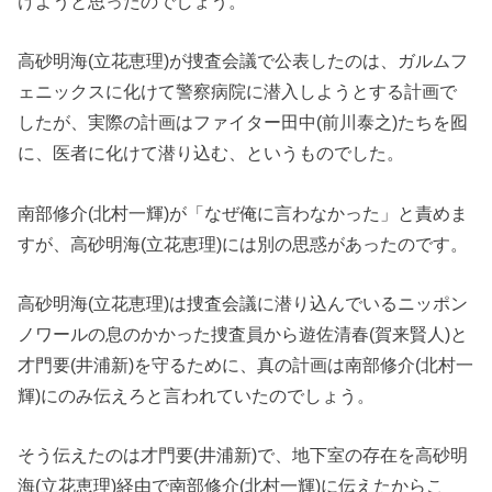
けようと思ったのでしょう。
高砂明海(立花恵理)が捜査会議で公表したのは、ガルムフ
ェニックスに化けて警察病院に潜入しようとする計画で
したが、実際の計画はファイター田中(前川泰之)たちを囮
に、医者に化けて潜り込む、というものでした。
南部修介(北村一輝)が「なぜ俺に言わなかった」と責めま
すが、高砂明海(立花恵理)には別の思惑があったのです。
高砂明海(立花恵理)は捜査会議に潜り込んでいるニッポン
ノワールの息のかかった捜査員から遊佐清春(賀来賢人)と
才門要(井浦新)を守るために、真の計画は南部修介(北村一
輝)にのみ伝えろと言われていたのでしょう。
そう伝えたのは才門要(井浦新)で、地下室の存在を高砂明
海(立花恵理)経由で南部修介(北村一輝)に伝えたからこ