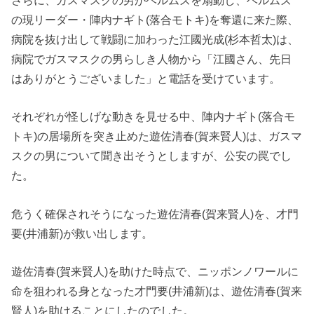
さらに、ガスマスクの男がベルムズを扇動し、ベルムズ
の現リーダー・陣内ナギト(落合モトキ)を奪還に来た際、
病院を抜け出して戦闘に加わった江國光成(杉本哲太)は、
病院でガスマスクの男らしき人物から「江國さん、先日
はありがとうございました」と電話を受けています。
それぞれが怪しげな動きを見せる中、陣内ナギト(落合モ
トキ)の居場所を突き止めた遊佐清春(賀来賢人)は、ガスマ
スクの男について聞き出そうとしますが、公安の罠でし
た。
危うく確保されそうになった遊佐清春(賀来賢人)を、才門
要(井浦新)が救い出します。
遊佐清春(賀来賢人)を助けた時点で、ニッポンノワールに
命を狙われる身となった才門要(井浦新)は、遊佐清春(賀来
賢人)を助けることにしたのでした。