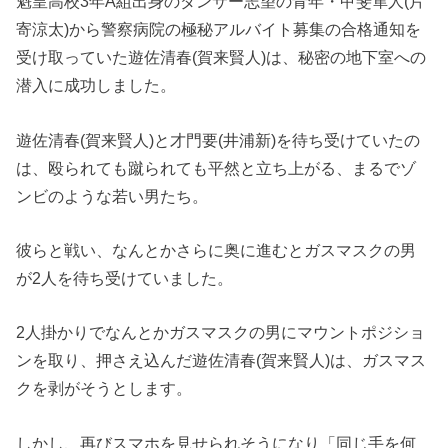
魁皇高校3年A組出身のダンサー志望の青年・甲斐隼人(片
寄涼太)から警察病院の極秘アルバイト募集の合格通知を
受け取っていた遊佐清春(賀来賢人)は、秘密の地下室への
潜入に成功しました。
遊佐清春(賀来賢人)と才門要(井浦新)を待ち受けていたの
は、殴られても蹴られても平然と立ち上がる、まるでゾ
ンビのような若い男たち。
彼らと戦い、なんとかさらに奥に進むとガスマスクの男
が2人を待ち受けていました。
2人掛かりでなんとかガスマスクの男にマウントポジショ
ンを取り、押さえ込んだ遊佐清春(賀来賢人)は、ガスマス
クを剥がそうとします。
しかし、再びスマホを見せられそうになり「同じ手を何