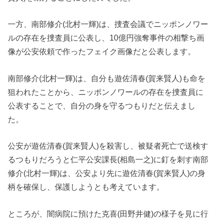
一方、南部修介(北村一輝)は、捜査会議でニッポンノワー
ルの存在を捜査員に公表し、10億円強奪事件の相撃ち画
像が公安依頼で作ったフェイク画像だと公表します。
南部修介(北村一輝)は、自分も遊佐清春(賀来賢人)も命を
狙われたことから、ニッポンノワールの存在を捜査員に
公表することで、自分の身を守るつもりだと伝えまし
た。
公安が遊佐清春(賀来賢人)を殺害し、被疑者死亡で送検す
るつもりだろうと仁平公安課長(相島一之)に釘を刺す南部
修介(北村一輝)は、公安より先に遊佐清春(賀来賢人)の身
柄を確保し、保護しようとも考えています。
ところが、闇病院に預けた克喜(田野井健)の様子を見に行