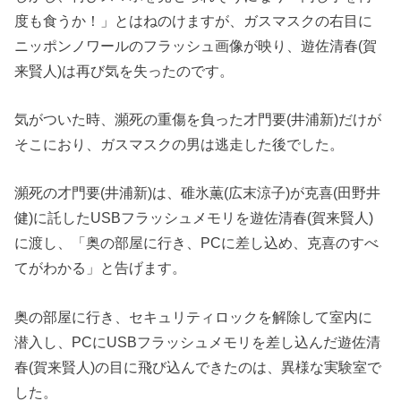
度も食うか！」とはねのけますが、ガスマスクの右目に
ニッポンノワールのフラッシュ画像が映り、遊佐清春(賀
来賢人)は再び気を失ったのです。
気がついた時、瀕死の重傷を負った才門要(井浦新)だけが
そこにおり、ガスマスクの男は逃走した後でした。
瀕死の才門要(井浦新)は、碓氷薫(広末涼子)が克喜(田野井
健)に託したUSBフラッシュメモリを遊佐清春(賀来賢人)
に渡し、「奥の部屋に行き、PCに差し込め、克喜のすべ
てがわかる」と告げます。
奥の部屋に行き、セキュリティロックを解除して室内に
潜入し、PCにUSBフラッシュメモリを差し込んだ遊佐清
春(賀来賢人)の目に飛び込んできたのは、異様な実験室で
した。