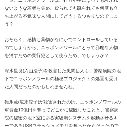
一体、ニッポンノワールは、行方不明になっても騒がれ
ないような若者を集め、殴られても蹴られても何度も立
ち上がる不気味な人間にしてどうするつもりなのでしょ
う？
おそらく、感情も薬物かなにかでコントロールしている
のでしょうから、ニッポンノワールにとって邪魔な人物
を消すための実行犯として使うため、でしょうか？
深水星良(入山法子)を殺害した風間岳人も、警察病院の地
下でニッポンノワールの極秘プロジェクトの処置を受け
た人間だったのかもしれませんね。
碓氷薫(広末涼子)が殺害されたのは、ニッポンノワールの
軍資金10億円を奪ってどこかに秘匿したことと、警察病
院の秘密の地下室にある実験場システムを起動させるキ
ーであるUSBフラッシュメモリを奪ったからだったので