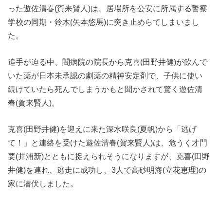
った遊佐清春(賀来賢人)は、居場所を公安に所属する警察
学校の同期・鈴木(矢本悠馬)に突き止めらてしまいまし
た。
追手が迫る中、闇病院の院長から克喜(田野井健)が飲んで
いた薬が日本未承認の劇薬の精神安定剤で、子供に使い
続けていたら死んでしまうかもと聞かされて驚く遊佐清
春(賀来賢人)。
克喜(田野井健)を迎えに来た深水咲良(夏帆)から「逃げ
て！」と連絡を受けた遊佐清春(賀来賢人)は、危うく才門
要(井浦新)とともに捉えられそうになりますが、克喜(田野
井健)を連れ、逃走に成功し、3人で高砂明海(立花恵理)の
家に潜伏しました。