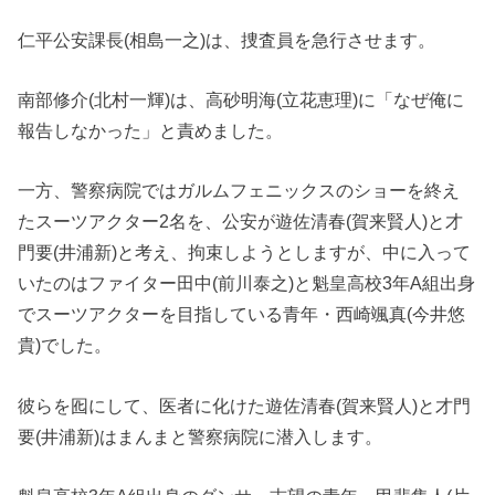
仁平公安課長(相島一之)は、捜査員を急行させます。
南部修介(北村一輝)は、高砂明海(立花恵理)に「なぜ俺に
報告しなかった」と責めました。
一方、警察病院ではガルムフェニックスのショーを終え
たスーツアクター2名を、公安が遊佐清春(賀来賢人)と才
門要(井浦新)と考え、拘束しようとしますが、中に入って
いたのはファイター田中(前川泰之)と魁皇高校3年A組出身
でスーツアクターを目指している青年・西崎颯真(今井悠
貴)でした。
彼らを囮にして、医者に化けた遊佐清春(賀来賢人)と才門
要(井浦新)はまんまと警察病院に潜入します。