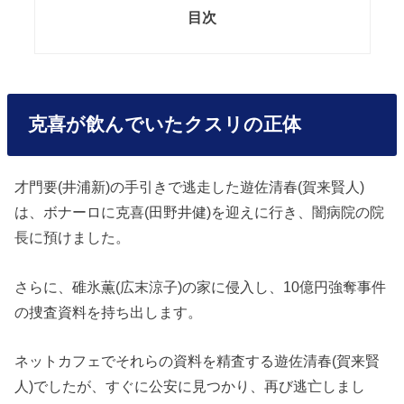
目次
克喜が飲んでいたクスリの正体
才門要(井浦新)の手引きで逃走した遊佐清春(賀来賢人)
は、ボナーロに克喜(田野井健)を迎えに行き、闇病院の院
長に預けました。
さらに、碓氷薫(広末涼子)の家に侵入し、10億円強奪事件
の捜査資料を持ち出します。
ネットカフェでそれらの資料を精査する遊佐清春(賀来賢
人)でしたが、すぐに公安に見つかり、再び逃亡しまし