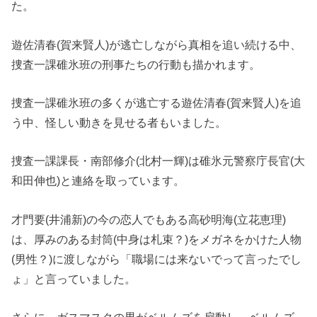
た。
遊佐清春(賀来賢人)が逃亡しながら真相を追い続ける中、
捜査一課碓氷班の刑事たちの行動も描かれます。
捜査一課碓氷班の多くが逃亡する遊佐清春(賀来賢人)を追
う中、怪しい動きを見せる者もいました。
捜査一課課長・南部修介(北村一輝)は碓氷元警察庁長官(大
和田伸也)と連絡を取っています。
才門要(井浦新)の今の恋人でもある高砂明海(立花恵理)
は、厚みのある封筒(中身は札束？)をメガネをかけた人物
(男性？)に渡しながら「職場には来ないでって言ったでし
ょ」と言っていました。