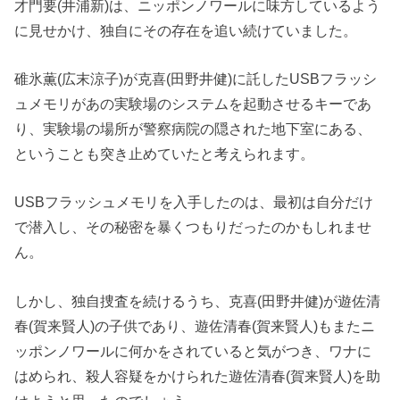
才門要(井浦新)は、ニッポンノワールに味方しているよう
に見せかけ、独自にその存在を追い続けていました。
碓氷薫(広末涼子)が克喜(田野井健)に託したUSBフラッシ
ュメモリがあの実験場のシステムを起動させるキーであ
り、実験場の場所が警察病院の隠された地下室にある、
ということも突き止めていたと考えられます。
USBフラッシュメモリを入手したのは、最初は自分だけ
で潜入し、その秘密を暴くつもりだったのかもしれませ
ん。
しかし、独自捜査を続けるうち、克喜(田野井健)が遊佐清
春(賀来賢人)の子供であり、遊佐清春(賀来賢人)もまたニ
ッポンノワールに何かをされていると気がつき、ワナに
はめられ、殺人容疑をかけられた遊佐清春(賀来賢人)を助