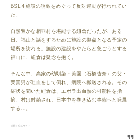
BSL４施設の誘致をめぐって反対運動が行われてい
た。
自然豊かな相羽村を堪能する紐倉だったが、ある
日、福山と話をするために施設の拠点となる予定の
場所を訪れる。施設の建設をやたらと急ごうとする
福山に、紐倉は疑念を抱く。
そんな中、高家の幼馴染・美園（石橋杏奈）の父・
実喜男が吐血をして倒れ、病院へ搬送される。その
症状を聞いた紐倉は、エボラ出血熱の可能性を指
摘。村は封鎖され、日本中を巻き込む事態へと発展
する…。
引用：公式サイト