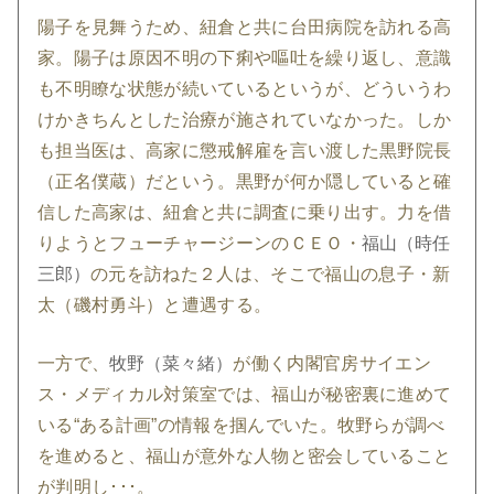
陽子を見舞うため、紐倉と共に台田病院を訪れる高
家。陽子は原因不明の下痢や嘔吐を繰り返し、意識
も不明瞭な状態が続いているというが、どういうわ
けかきちんとした治療が施されていなかった。しか
も担当医は、高家に懲戒解雇を言い渡した黒野院長
（正名僕蔵）だという。黒野が何か隠していると確
信した高家は、紐倉と共に調査に乗り出す。力を借
りようとフューチャージーンのＣＥＯ・
福山（時任
三郎）
の元を訪ねた２人は、そこで福山の息子・新
太（磯村勇斗）と遭遇する。
一方で、
牧野（菜々緒）
が働く内閣官房サイエン
ス・メディカル対策室では、福山が秘密裏に進めて
いる“ある計画”の情報を掴んでいた。牧野らが調べ
を進めると、福山が意外な人物と密会していること
が判明し･･･。