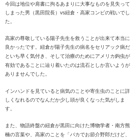
今回は地位や肩書に拘るあまりに大事なものを見失って
しまった男（黒田院長）vs紐倉・高家コンビの戦いでし
た。
高家の尊敬している陽子先生を救うことが出来て本当に
良かったです。紐倉が陽子先生の病名を
セリアック病だ
アメリカ
が
といち早く気付き、そして治療のために
鉤虫
有効であることに辿り着いたのは流石としか言いようが
ありませんでした。
インハンドを見ていると病気のことや寄生虫のことに詳
しくなれるのでなんだか少し頭が良くなった気がしま
す。
また、物語終盤の紐倉が黒田に向けた
博物学者・南方熊
の言葉や、高家のことを「バカでお節介野郎だけど、
楠