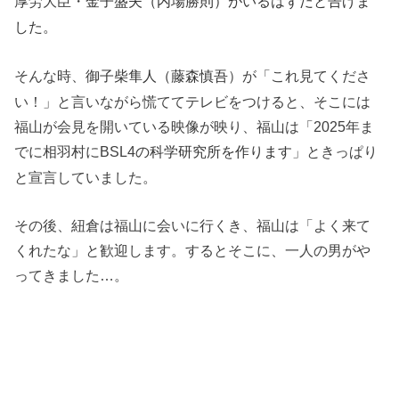
厚労大臣・
金子盛夫（内場勝則）がいるはずだと告げま
した。
そんな時、
）が「これ見てくださ
御子柴隼人（藤森慎吾
い！」と言いながら慌ててテレビをつけると、そこには
福山が会見を開いている映像が映り、福山は「2025年ま
でに相羽村にBSL4
」ときっぱり
の科学研究所を作ります
と宣言していました。
その後、紐倉は福山に会いに行くき、福山は「よく来て
くれたな」と歓迎します。するとそこに、一人の男がや
ってきました…。