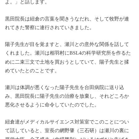
よ。」と話します。
黒田院長は紐倉の言葉を聞きうなだれ、そして牧野が連
れてきた警察に連行されていきました。
陽子先生が目を覚ますと、瀬川との意外な関係を話して
くれました。瀬川は
に
の科学研究所を作るた
相羽村
BSL4
めに二束三文で土地を買おうとしていて、陽子先生と揉
めていたとのことです。
瀬川は体調が悪くなった陽子先生を台田病院に送り込
み、黒田院長に陽子先生の治療を放棄し、それどころか
悪化させるように命令していたのでした。
紐倉達がメディカルサイエンス対策室でこのことについ
て話していると、室長の
は瀬川の裏に
網野肇（三石研）