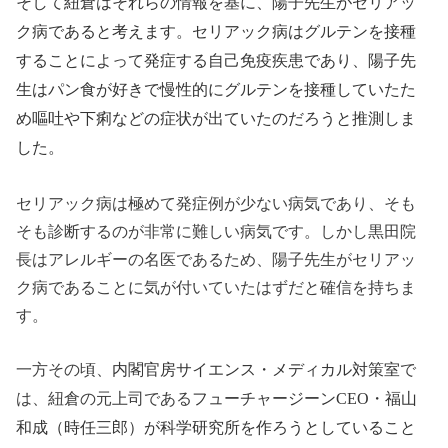
そして紐倉はそれらの情報を基に、陽子先生がセリアッ
ク病であると考えます。セリアック病はグルテンを接種
することによって発症する自己免疫疾患であり、陽子先
生はパン食が好きで慢性的にグルテンを接種していたた
め嘔吐や下痢などの症状が出ていたのだろうと推測しま
した。
セリアック病は極めて発症例が少ない病気であり、そも
そも診断するのが非常に難しい病気です。しかし黒田院
長はアレルギーの名医であるため、陽子先生がセリアッ
ク病であることに気が付いていたはずだと確信を持ちま
す。
一方その頃、
で
内閣官房サイエンス・メディカル対策室
は、紐倉の元上司である
フューチャージーンCEO・福山
和成（時任三郎）が科学研究所を作ろうとしていること