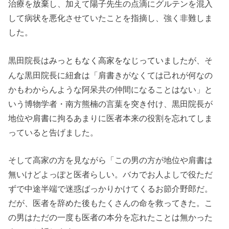
治療を放棄し、加えて陽子先生の点滴にグルテンを混入
して病状を悪化させていたことを指摘し、強く非難しま
した。
黒田院長は
、そ
みっともなく高家をなじっていましたが
んな黒田院長に紐倉は「肩書きがなくては己れが何なの
かもわからんような阿呆共の仲間になることはない」と
いう博物学者・南方熊楠の言葉を突き付け、黒田院長が
地位や肩書に拘るあまりに医者本来の役割を忘れてしま
っていると告げました。
そして高家の方を見ながら「この男の方が地位や肩書は
無いけどよっぽと医者らしい。バカでお人よしで役ただ
ずで中途半端で迷惑ばっかりかけてくるお節介野郎だ。
だが、医者を辞めた後もたくさんの命を救ってきた。こ
の男はただの一度も医者の本分を忘れたことは無かった