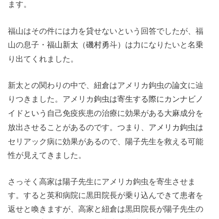
ます。
福山はその件には力を貸せないという回答でしたが、福
山の息子・
は力になりたいと名乗
福山新太（磯村勇斗）
り出てくれました。
新太との関わりの中で、紐倉はアメリカ鉤虫の論文に辿
りつきました。アメリカ
鉤虫は寄生する際に
カンナビノ
自己免疫疾患の治療に効果がある大麻成分を
イドという
放出させることがあるのです。つまり、
アメリカ鉤虫は
セリアック病に効果があるので、陽子先生を救える可能
性が見えてきました。
さっそく高家は陽子先生にアメリカ鉤虫を寄生させま
す。すると英和病院に黒田院長が乗り込んできて患者を
返せと喚きますが、高家と紐倉は黒田院長が陽子先生の