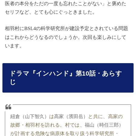
医者の本分をただの一度も忘れたことがない」と褒めた
セリフなど、とても心にぐっときました。
相羽村に
の科学研究所が建設予定とされている問題
BSL4
はこれからどうなるのでしょうか。次回も楽しみにして
います。
ドラマ『インハンド』第10話・あらす
じ
紐倉（山下智久）
は
高家（濱田岳）
と共に、高家の
故郷・相羽村を訪れる。村では、
福山（時任三郎）
が計画する危険な病原体を取り扱う科学研究所・