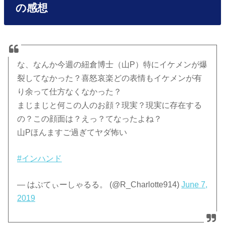
の感想
な、なんか今週の紐倉博士（山P）特にイケメンが爆
裂してなかった？喜怒哀楽どの表情もイケメンが有
り余って仕方なくなかった？
まじまじと何この人のお顔？現実？現実に存在する
の？この顔面は？えっ？てなったよね？
山Pほんますご過ぎてヤダ怖い
#インハンド
— はぷてぃーしゃるる。 (@R_Charlotte914)
June 7,
2019