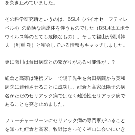
を突き止めていました。
その科学研究所というのは、BSL4（
バイオセーフティレ
）の危険な病原体を伴うものでした（
はエボラ
ベル4
BSL4
ウイルス等のとても危険なもの）。そして福山が瀬川幹
夫 （
と密会している情報もキャッチしました。
利重 剛）
更に瀬川は台田病院との繋がりがある可能性が…？
紐倉と
高家は連携プレーで陽子先生を台田病院から英和
紐倉と高家は陽子の病
病院に避難させることに成功し、
名がただのセリアック病ではなく難治性セリアック病で
あることを突き止めました。
にセリアック病の専門家がいること
フューチャージーン
を知った紐倉と高家、牧野はさっそく福山に会いにいき