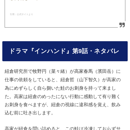
引用：公式サイトより
ドラマ『インハンド』第9話・ネタバレ
紐倉研究所で
が
に
牧野円（菜々緒）
高家春馬（濱田岳）
仕事の依頼をしていると、紐倉哲
が高家の
（山下智久）
為に
を持って来まし
めずらしく自ら捌いた鮭のお刺身
た。高家は紐倉のめったにない行動に感動して有り難く
お刺身を食べますが、紐倉の視線に違和感を覚え、飲み
込む前に吐き出します。
高家が紐倉を問い詰めると、この鮭は冷凍しておらずサ