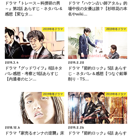
ドラマ『トレース～科捜研の男
ドラマ『ハケン占い師アタル』的
～』第2話 あらすじ・ネタバレ&
場中役の女優は誰？【杉咲花の本
感想【変なタ…
名やwiki…
2019年冬ドラマ
2019年冬ドラマ
2019.3.4
2019.2.20
ドラマ『グッドワイフ』8話ネタ
ドラマ『節約ロック』5話 あらす
バレ感想・考察と9話あらすじ
じ・ネタバレ＆感想【つなぐ鉛筆
【内通者のヒン…
削り・TS…
2019年冬ドラマ
2019年冬ドラマ
2018.12.6
2019.2.26
ドラマ『家売るオンナの逆襲』床
ドラマ『節約ロック』6話 あらす