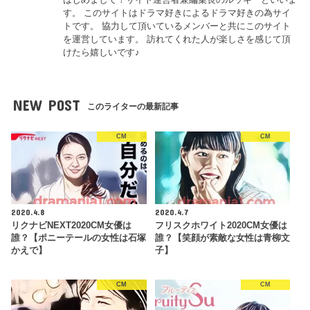
す。 このサイトはドラマ好きによるドラマ好きの為サイ
トです。 協力して頂いているメンバーと共にこのサイト
を運営しています。 訪れてくれた人が楽しさを感じて頂
けたら嬉しいです♪
NEW POST
このライターの最新記事
CM
CM
2020.4.8
2020.4.7
リクナビNEXT2020CM女優は
フリスクホワイト2020CM女優は
誰？【ポニーテールの女性は石塚
誰？【笑顔が素敵な女性は青柳文
かえで】
子】
CM
CM