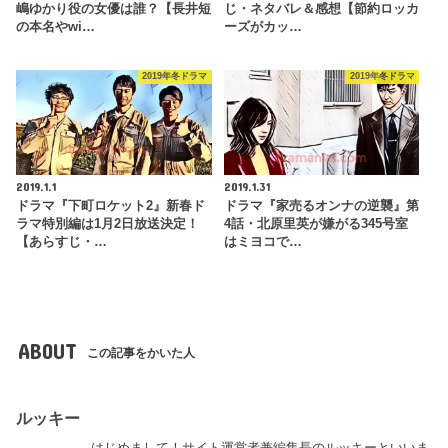
嶋ゆかり役の女優は誰？【長井短
じ・ネタバレ＆感想【節約ロッカ
の本名やwi…
ーズがカッ…
2019年冬ドラマ
2019年冬ドラマ
2019.1.1
2019.1.31
ドラマ『下町ロケット2』新春ド
ドラマ『家売るオンナの逆襲』第
ラマ特別編は1月2日放送決定！
4話・北原里英が嫌がる345号室
【あらすじ・…
はミヨコで…
ABOUT
この記事をかいた人
ルッキー
はじめまして！サイト運営者兼編集長のルッキーといいま