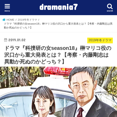
dramania7
menu
search
HOME
2019年冬ドラマ
ドラマ『科捜研の女season18』榊マリコ役の沢口から重大発表とは？【考察・内藤剛志は異
動か死ぬのかどっち？】
2019.01.02
2019年冬ドラマ
ドラマ『科捜研の女season18』榊マリコ役の
沢口から重大発表とは？【考察・内藤剛志は
異動か死ぬのかどっち？】