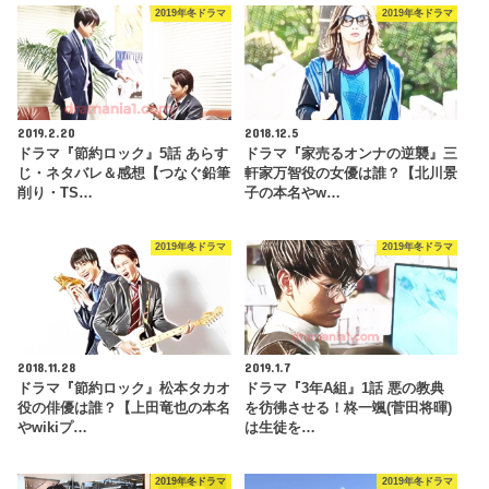
2019年冬ドラマ
2019年冬ドラマ
2019.2.20
2018.12.5
ドラマ『節約ロック』5話 あらす
ドラマ『家売るオンナの逆襲』三
じ・ネタバレ＆感想【つなぐ鉛筆
軒家万智役の女優は誰？【北川景
削り・TS…
子の本名やw…
2019年冬ドラマ
2019年冬ドラマ
2018.11.28
2019.1.7
ドラマ『節約ロック』松本タカオ
ドラマ『3年A組』1話 悪の教典
役の俳優は誰？【上田竜也の本名
を彷彿させる！柊一颯(菅田将暉)
やwikiプ…
は生徒を…
2019年冬ドラマ
2019年冬ドラマ