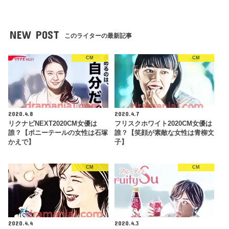
NEW POST
このライターの最新記事
CM
CM
2020.4.8
2020.4.7
リクナビNEXT2020CM女優は
フリスクホワイト2020CM女優は
誰？【ポニーテールの女性は石塚
誰？【笑顔が素敵な女性は青柳文
かえで】
子】
CM
CM
2020.4.4
2020.4.3