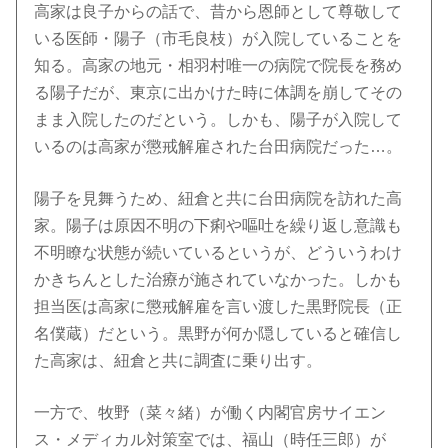
高家は良子からの話で、昔から恩師として尊敬して
いる医師・陽子（市毛良枝）が入院していることを
知る。高家の地元・相羽村唯一の病院で院長を務め
る陽子だが、東京に出かけた時に体調を崩してその
まま入院したのだという。しかも、陽子が入院して
いるのは高家が懲戒解雇された台田病院だった…。
陽子を見舞うため、紐倉と共に台田病院を訪れた高
家。陽子は原因不明の下痢や嘔吐を繰り返し意識も
不明瞭な状態が続いているというが、どういうわけ
かきちんとした治療が施されていなかった。しかも
担当医は高家に懲戒解雇を言い渡した黒野院長（正
名僕蔵）だという。黒野が何か隠していると確信し
た高家は、紐倉と共に調査に乗り出す。
一方で、牧野（菜々緒）が働く内閣官房サイエン
ス・メディカル対策室では、福山（時任三郎）が