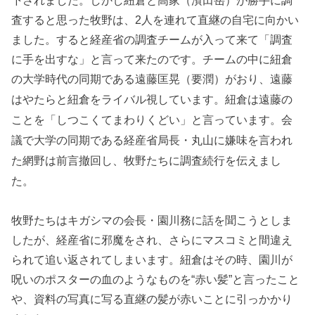
下されました。しかし紐倉と高家（濱田岳）が勝手に調
査すると思った牧野は、2人を連れて直継の自宅に向かい
ました。すると経産省の調査チームが入って来て「調査
に手を出すな」と言って来たのです。チームの中に紐倉
の大学時代の同期である
遠藤匡晃（要潤）がおり、遠藤
はやたらと紐倉をライバル視しています。紐倉は遠藤の
ことを「しつこくてまわりくどい」と言っています。会
議で大学の同期である経産省局長・丸山に嫌味を言われ
た網野は前言撤回し、牧野たちに調査続行を伝えまし
た。
牧野たちはキガシマの会長・園川務に話を聞こうとしま
したが、経産省に邪魔をされ、さらにマスコミと間違え
られて追い返されてしまいます。紐倉はその時、園川が
呪いのポスターの血のようなものを“赤い髪”と言ったこと
や、資料の写真に写る直継の髪が赤いことに引っかかり