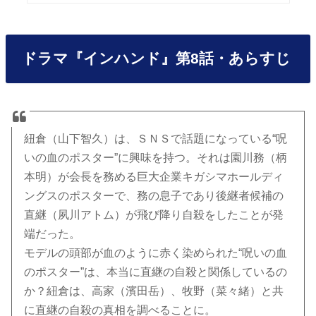
ドラマ『インハンド』第8話・あらすじ
紐倉（山下智久）は、ＳＮＳで話題になっている“呪
いの血のポスター”に興味を持つ。それは園川務（柄
本明）が会長を務める巨大企業キガシマホールディ
ングスのポスターで、務の息子であり後継者候補の
直継（夙川アトム）が飛び降り自殺をしたことが発
端だった。
モデルの頭部が血のように赤く染められた“呪いの血
のポスター”は、本当に直継の自殺と関係しているの
か？紐倉は、高家（濱田岳）、牧野（菜々緒）と共
に直継の自殺の真相を調べることに。