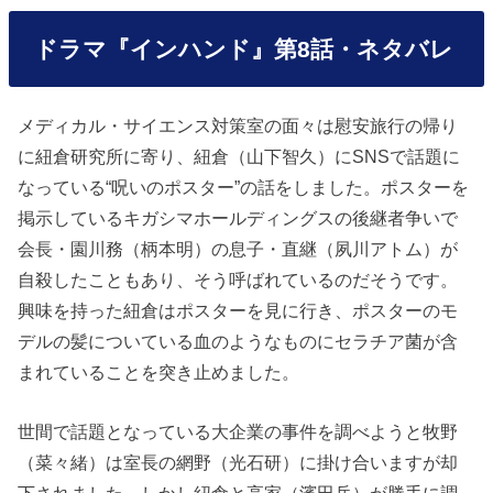
ドラマ『インハンド』第8話・ネタバレ
メディカル・サイエンス対策室の面々は慰安旅行の帰り
に紐倉研究所に寄り、紐倉（山下智久）にSNSで話題に
なっている“呪いのポスター”の話をしました。ポスターを
掲示しているキガシマホールディングスの後継者争いで
会長・園川務（柄本明）の息子・直継（夙川アトム）が
自殺したこともあり、そう呼ばれているのだそうです。
興味を持った紐倉はポスターを見に行き、ポスターのモ
デルの髪についている血のようなものにセラチア菌が含
まれていることを突き止めました。
世間で話題となっている大企業の事件を調べようと牧野
（菜々緒）は室長の網野（光石研）に掛け合いますが却