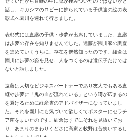
せていたから直継の中に鬼が棲みついたのではないかと
話し、キガシマのロビーに飾られている子供達の絵の表
彰式へ園川を連れて行きました。
表彰式には直継の子供・歩夢が出席していました。直継
は歩夢の存在を知りませんでした。遠藤が園川家の調査
を進めていくうちに、存在を偶然知ったのです。紐倉は
園川に歩夢の姿を見せ、人をつくるのは遺伝子だけでは
ないと話しました。
遠藤は大切なビジネスパートナーであり友人でもある直
継や歩夢に「鬼の血が流れている」という噂が広まるの
を避けるために経産省のアドバイザーになっていまし
た。それを園川にも気づいて欲しくてポスターにセラチ
ア菌をまいたのです。紐倉はすでにそれを見抜いてお
り、あまりのまわりくどさに高家と牧野は苦笑いするし
かありませんでした。