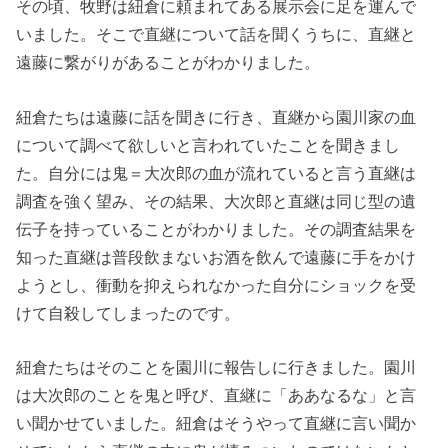
その頃、牧野は紐倉に頼まれてある展示会に足を運んで
いました。そこで直継について話を聞くうちに、直継と
遠藤に繋がりがあることがわかりました。
紐倉たちは遠藤に話を聞きに行き、直継から園川家の血
について調べて欲しいと言われていたことを聞きまし
た。自分には鬼＝大次郎の血が流れていると言う直継は
調査を強く望み、その結果、大次郎と直継は同じ型の遺
伝子を持っていることがわかりました。その調査結果を
知った直継は普段飲まないお酒を飲んで遠藤に手をかけ
ようとし、衝動を抑えられなかった自分にショックを受
けて自殺してしまったのです。
紐倉たちはそのことを園川に報告しに行きました。園川
は大次郎のことを鬼と呼び、直継に「ああなるな」と言
い聞かせていました。紐倉はそうやって直継に言い聞か