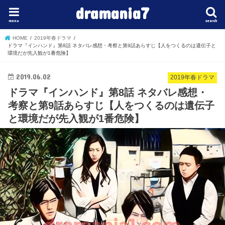
dramania7
menu
search
HOME
2019年春ドラマ
ドラマ『インハンド』第8話 ネタバレ感想・考察と第9話あらすじ【人をつくるのは遺伝子と
環境だが先入観が1番危険】
2019.06.02
2019年春ドラマ
ドラマ『インハンド』第8話 ネタバレ感想・
考察と第9話あらすじ【人をつくるのは遺伝子
と環境だが先入観が1番危険】