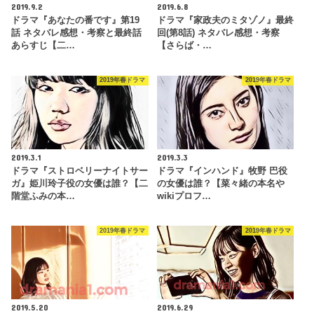
2019.9.2
2019.6.8
ドラマ『あなたの番です』第19
ドラマ『家政夫のミタゾノ』最終
話 ネタバレ感想・考察と最終話
回(第8話) ネタバレ感想・考察
あらすじ【二…
【さらば・…
2019年春ドラマ
2019年春ドラマ
2019.3.1
2019.3.3
ドラマ『ストロベリーナイトサー
ドラマ『インハンド』牧野 巴役
ガ』姫川玲子役の女優は誰？【二
の女優は誰？【菜々緒の本名や
階堂ふみの本…
wikiプロフ…
2019年春ドラマ
2019年春ドラマ
2019.5.20
2019.6.29