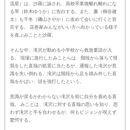
流星）は、沙羅に諭され、高校卒業後離れ離れにな
る琴（鈴木ゆうか）に告白する。また、廉（桐谷健
太）も千冬（磯山さやか）に改めて会いに行くと宣
言する。 花巻家みんながいい方へ向かっている様子
を喜ぶみことと沙羅。
そんな中、滝沢が勤める小学校から救急要請が入
る。 現場に急行したみことらは、階段から落ちて怪
我をした直哉の処置に当たるが、通報した滝沢が意
識を失い倒れる。滝沢は階段から足を踏み外した直
哉をかばい、頭を強打したという。
意識が戻るかわからない滝沢を前に自分を責める直
哉。 みことは、滝沢に対する直哉の思いを知り、思
わず滝沢と手を合わせるが、何もビジョンが視えず
驚愕する。