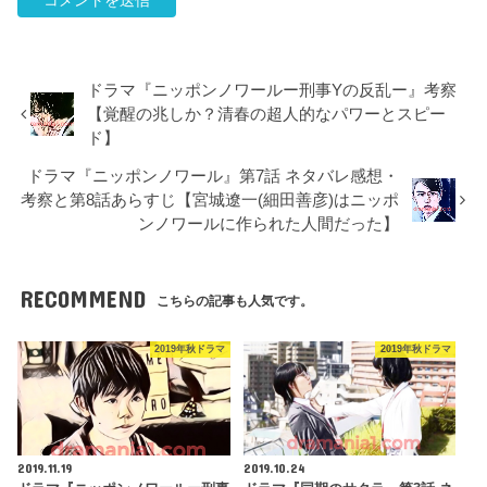
ドラマ『ニッポンノワールー刑事Yの反乱ー』考察
【覚醒の兆しか？清春の超人的なパワーとスピー
ド】
ドラマ『ニッポンノワール』第7話 ネタバレ感想・
考察と第8話あらすじ【宮城遼一(細田善彦)はニッポ
ンノワールに作られた人間だった】
RECOMMEND
こちらの記事も人気です。
2019年秋ドラマ
2019年秋ドラマ
2019.11.19
2019.10.24