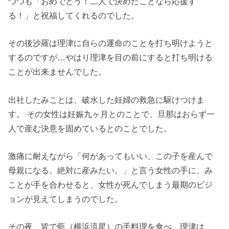
つつも「おめでとう！二人で決めたことなら応援す
る！」と祝福してくれるのでした。
その後沙羅は理津に自らの運命のことを打ち明けようと
するのですが…やはり理津を目の前にすると打ち明ける
ことが出来ませんでした。
出社したみことは、破水した妊婦の救急に駆けつけま
す。 その女性は妊娠九ヶ月とのことで、旦那はおらず一
人で産む決意を固めているとのことでした。
激痛に耐えながら「何があってもいい、この子を産んで
母親になる。絶対に産みたい。」と言う女性の手に、み
ことが手を合わせると、女性が死んでしまう最期のビジ
ョンが見えてしまうのでした。
その夜、皆で藍（横浜流星）の手料理を食べ、理津は