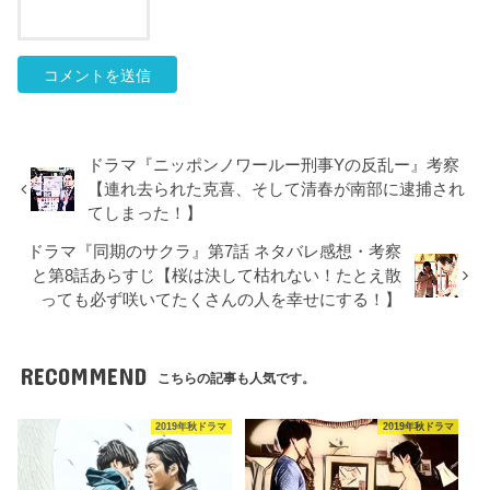
ドラマ『ニッポンノワールー刑事Yの反乱ー』考察
【連れ去られた克喜、そして清春が南部に逮捕され
てしまった！】
ドラマ『同期のサクラ』第7話 ネタバレ感想・考察
と第8話あらすじ【桜は決して枯れない！たとえ散
っても必ず咲いてたくさんの人を幸せにする！】
RECOMMEND
こちらの記事も人気です。
2019年秋ドラマ
2019年秋ドラマ