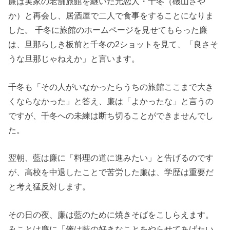
廉は実家の老舗旅館を継いだ元恋人・千冬（磯山さや
か）と再会し、居酒屋で二人で食事をすることになりま
した。 千冬に旅館のホームページを見せてもらった廉
は、旦那らしき板前と千冬の2ショットを見て、「良さそ
うな旦那じゃねえか」と言います。
千冬も「その人がいなかったらうちの旅館ここまで大き
くならなかった」と答え、廉は「よかったな」と言うの
ですが、千冬への未練は断ち切ることができませんでし
た。
翌朝、藍は廉に「料理の道に進みたい」と告げるのです
が、高校を中退したことで苦労した廉は、学歴は重要だ
と考え猛反対します。
その日の夜、廉は藍のために焼きそばをこしらえます。
みことは廉に「俺は藍の好きなことをやらせてあげたい