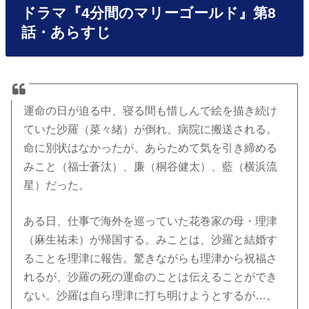
ドラマ『4分間のマリーゴールド』第8
話・あらすじ
運命の日が迫る中、寝る間も惜しんで絵を描き続け
ていた沙羅（菜々緒）が倒れ、病院に搬送される。
命に別状はなかったが、あらためて気を引き締める
みこと（福士蒼汰）、廉（桐谷健太）、藍（横浜流
星）だった。
ある日、仕事で海外を巡っていた花巻家の母・理津
（麻生祐未）が帰国する。みことは、沙羅と結婚す
ることを理津に報告。驚きながらも理津から祝福さ
れるが、沙羅の死の運命のことは伝えることができ
ない。沙羅は自ら理津に打ち明けようとするが…。