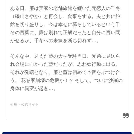
ある日、廉は実家の老舗旅館を継いだ元恋人の千冬
（磯山さやか）と再会し、食事をする。夫と共に旅
館を切り盛りし、今は幸せに暮らしているという千
冬の言葉に、廉は別れて正解だったと自分に言い聞
かせるが、千冬への未練を断ち切れず…。
そんな中、迎えた藍の大学受験当日。兄弟に見送ら
れ会場に向かった藍だったが、思わぬ行動に出る。
それが発端となり、廉と藍は初めて本音をぶつけ合
う。 花巻家崩壊の危機か！？ そして、ついに沙羅の
身体に異変が起き…。
引用・公式サイト