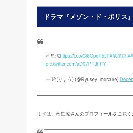
ドラマ『メゾン・ド・ポリス
竜星涼
https://t.co/Gi8OpqF5JF
#竜星涼
#
pic.twitter.com/aD97PFdFFY
— 玲(りょう) (@Ryusey_mercure)
Decem
まずは、竜星涼さんのプロフィールをご覧く