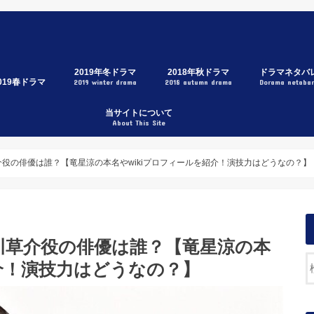
2019年冬ドラマ
2018年秋ドラマ
ドラマネタバ
019春ドラマ
2019 winter drama
2018 autumn drama
Dorama netaba
3年A組
家売るオンナの逆襲
トレース科捜研の男
メゾン・ド・ポリス
グッドワイフ
刑事ゼロ
初めて恋をした日に読む話
スキャンダル専門弁護士QUEEN
イノセンス～冤罪弁護士～
ハケン占い師アタル
節約ロック
後妻業
今日から俺は！！
大恋愛
リーガルV
SUITS/スーツ
獣になれない私たち
中学聖日記
僕らは奇跡でできている
下町ロケット
サイレントヴォイス
忘却のサチコ
結婚相手は抽選で
トラン～
ジエーションハウス
ンハンド
トロベリーナイトサーガ
たし、定時で帰ります。
衣の戦士
急取調室
ラー・ツインズ
なたの番です
団左遷!!
政夫のミタゾノ
影少女2019
ストレス〜女たちの秘密〜
つぞら
当サイトについて
About This Site
役の俳優は誰？【竜星涼の本名やwikiプロフィールを紹介！演技力はどうなの？】
川草介役の俳優は誰？【竜星涼の本
紹介！演技力はどうなの？】