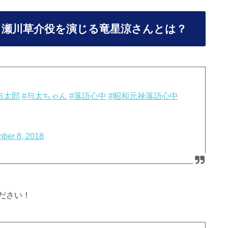
』瀬川草介役を演じる竜星涼さんとは？
与太郎
#与太ちゃん
#落語心中
#昭和元禄落語心中
ber 8, 2018
ださい！