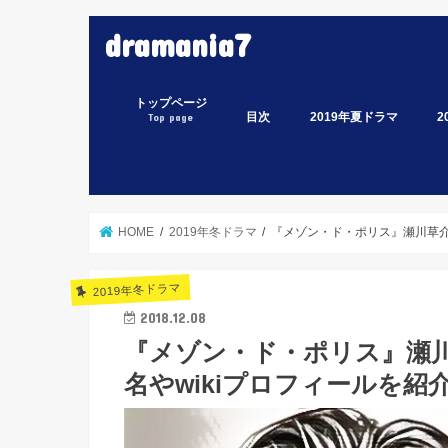
dramania7
トップページ
目次
2019年夏ドラマ
2
Top page
監察医 朝顔
偽装不倫
凪のお暇
Heaven？～ご苦楽レス
ルパンの娘
ラ
イ
ス
わ
白
緊
ミ
あ
集
家
電
ミ
な
HOME
2019年冬ドラマ
『メゾン・ド・ポリス』瀬川草介
2019年冬ドラマ
2018.12.08
『メゾン・ド・ポリス』瀬
名やwikiプロフィールを