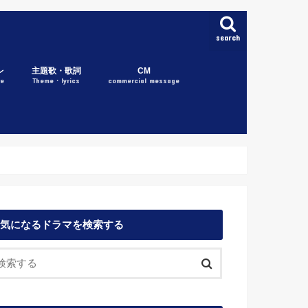
search
レ
主題歌・歌詞
CM
re
Theme・lyrics
commercial message
気になるドラマを検索する