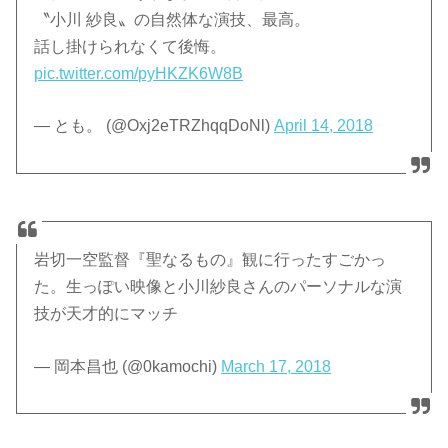
〝小川 紗良〟の自然体な演技、最高。
話し掛けられなくて後悔。
pic.twitter.com/pyHKZK6W8B
— とも。 (@Oxj2eTRZhqqDoNl)
April 14, 2018
岩切一空監督『聖なるもの』観に行ったすごかっ
た。生っぽい映像と小川紗良さんのパーソナルな演
技が天才的にマッチ
— 岡本昌也 (@0kamochi)
March 17, 2018