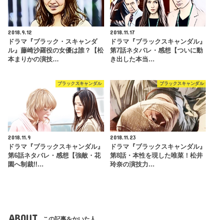
2018.9.12
2018.11.17
ドラマ『ブラック・スキャンダ
ドラマ『ブラックスキャンダル』
ル』藤崎沙羅役の女優は誰？【松
第7話ネタバレ・感想【ついに動
本まりかの演技…
き出した本当…
ブラックスキャンダル
ブラックスキャンダル
2018.11.9
2018.11.23
ドラマ『ブラックスキャンダル』
ドラマ『ブラックスキャンダル』
第6話ネタバレ・感想【強敵・花
第8話・本性を現した唯菜！松井
園へ制裁!!…
玲奈の演技力…
ABOUT
この記事をかいた人