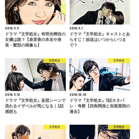
2018.9.9
2018.9.1
ドラマ『文学処女』有明光稀役の
ドラマ『文学処女』キャストとあ
女優は誰？【泉里香の本名や身
らすじ！放送はいつからいつま
長・髪型の画像も】
で？
文学処女
文学処女
2018.9.12
2018.10.10
ドラマ『文学処女』妄想シーンで
ドラマ『文学処女』5話ネタバ
流れるイザベルが気になる｜1話
レ・考察【四角関係と加賀屋朔の
感想も
過去】
文学処女
文学処女