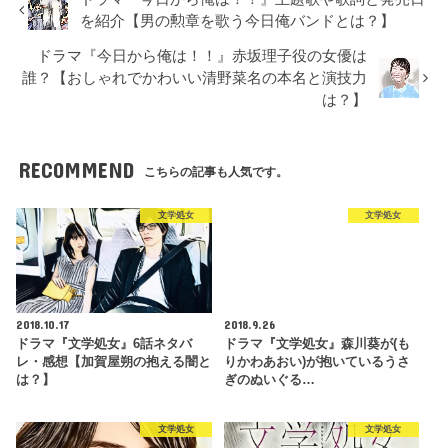
を紹介【男の勲章を歌う今日俺バンドとは？】
ドラマ『今日から俺は！！』赤坂理子役の女優は
誰？【おしゃれでかわいい清野菜名の本名と演技力
は？】
RECOMMEND
こちらの記事も人気です。
文学処女
文学処女
2018.10.17
2018.9.26
ドラマ『文学処女』6話ネタバ
ドラマ『文学処女』森川葵が(も
レ・感想【加賀屋朔の抱える闇と
りかわあおい)が抱いているうさ
は？】
ぎのぬいぐる…
文学処女
文学処女