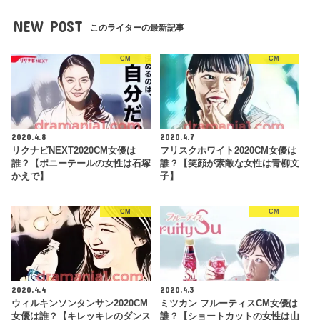
NEW POST
このライターの最新記事
CM
CM
2020.4.8
2020.4.7
リクナビNEXT2020CM女優は
フリスクホワイト2020CM女優は
誰？【ポニーテールの女性は石塚
誰？【笑顔が素敵な女性は青柳文
かえで】
子】
CM
CM
2020.4.4
2020.4.3
ウィルキンソンタンサン2020CM
ミツカン フルーティスCM女優は
女優は誰？【キレッキレのダンス
誰？【ショートカットの女性は山