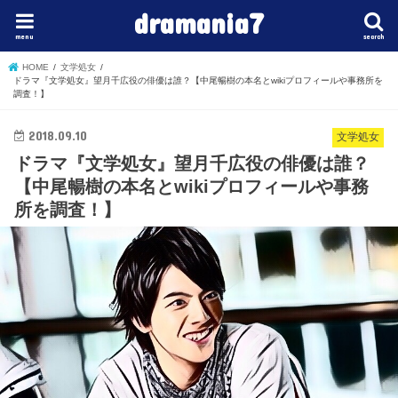
dramania7
menu
search
HOME
文学処女
ドラマ『文学処女』望月千広役の俳優は誰？【中尾暢樹の本名とwikiプロフィールや事務所を
調査！】
2018.09.10
文学処女
ドラマ『文学処女』望月千広役の俳優は誰？
【中尾暢樹の本名とwikiプロフィールや事務
所を調査！】