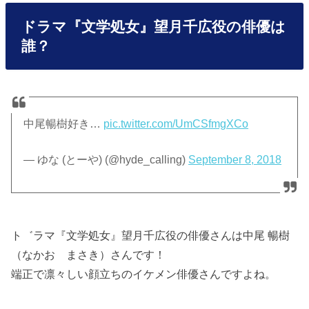
ドラマ『文学処女』望月千広役の俳優は
誰？
中尾暢樹好き…
pic.twitter.com/UmCSfmgXCo
— ゆな (とーや) (@hyde_calling)
September 8, 2018
ト゛ラマ『文学処女』望月千広役の俳優さんは中尾 暢樹
（なかお まさき）さんです！
端正で凛々しい顔立ちのイケメン俳優さんですよね。