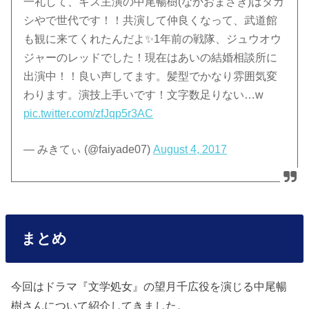
一礼して、キス主演の中尾暢樹(なかおまさき)はタカ
シやで世代です！！共演して仲良くなって、武道館
も観に来てくれたんだよ✨1年前の戦隊、ジュウオウ
ジャーのレッドでした！現在はあいの結婚相談所に
出演中！！良い声してます。髪型でかなり雰囲気変
わります。演技上手いです！文字数足りない…w
pic.twitter.com/zfJqp5r3AC
— みきてぃ (@faiyade07)
August 4, 2017
まとめ
今回はドラマ『文学処女』の望月千広役を演じる中尾暢
樹さんについて紹介してきました。