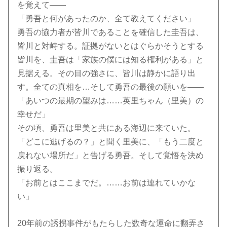
を覚えて――
「勇吾と何があったのか、全て教えてください」
勇吾の協力者が皆川であることを確信した圭吾は、
皆川と対峙する。証拠がないとはぐらかそうとする
皆川を、圭吾は「家族の僕には知る権利がある」と
見据える。その目の強さに、皆川は静かに語り出
す。全ての真相を…そして勇吾の最後の願いを――
「あいつの最期の望みは……英里ちゃん（里美）の
幸せだ」
その頃、勇吾は里美と共にある海辺に来ていた。
「どこに逃げるの？」と聞く里美に、「もう二度と
戻れない場所だ」と告げる勇吾。そして覚悟を決め
振り返る。
「お前とはここまでだ。……お前は連れていかな
い」
20年前の誘拐事件がもたらした数奇な運命に翻弄さ