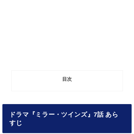
目次
ドラマ『ミラー・ツインズ』7話 あら
すじ