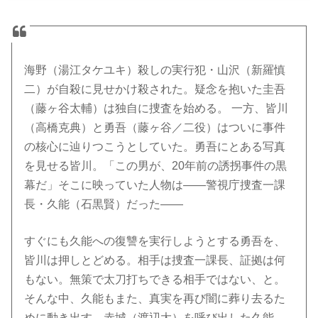
海野（湯江タケユキ）殺しの実行犯・山沢（新羅慎
二）が自殺に見せかけ殺された。疑念を抱いた圭吾
（藤ヶ谷太輔）は独自に捜査を始める。 一方、皆川
（高橋克典）と勇吾（藤ヶ谷／二役）はついに事件
の核心に辿りつこうとしていた。勇吾にとある写真
を見せる皆川。「この男が、20年前の誘拐事件の黒
幕だ」そこに映っていた人物は――警視庁捜査一課
長・久能（石黒賢）だった――
すぐにも久能への復讐を実行しようとする勇吾を、
皆川は押しとどめる。相手は捜査一課長、証拠は何
もない。無策で太刀打ちできる相手ではない、と。
そんな中、久能もまた、真実を再び闇に葬り去るた
めに動き出す。赤城（渡辺大）を呼び出した久能