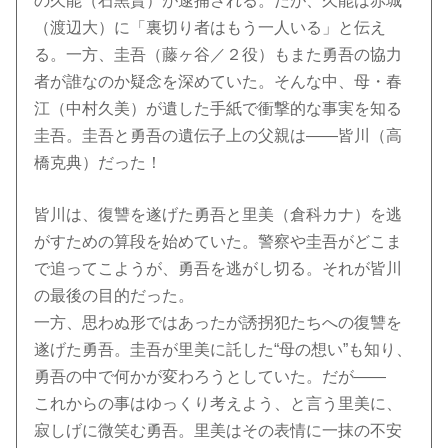
の久能（石黒賢）が逮捕される。だが、久能は赤城
（渡辺大）に「裏切り者はもう一人いる」と伝え
る。一方、圭吾（藤ヶ谷／２役）もまた勇吾の協力
者が誰なのか疑念を深めていた。そんな中、母・春
江（中村久美）が遺した手紙で衝撃的な事実を知る
圭吾。圭吾と勇吾の遺伝子上の父親は――皆川（高
橋克典）だった！
皆川は、復讐を遂げた勇吾と里美（倉科カナ）を逃
がすための算段を始めていた。警察や圭吾がどこま
で追ってこようが、勇吾を逃がし切る。それが皆川
の最後の目的だった。
一方、思わぬ形ではあったが誘拐犯たちへの復讐を
遂げた勇吾。圭吾が里美に託した“母の想い”も知り、
勇吾の中で何かが変わろうとしていた。だが――
これからの事はゆっくり考えよう、と言う里美に、
寂しげに微笑む勇吾。里美はその表情に一抹の不安