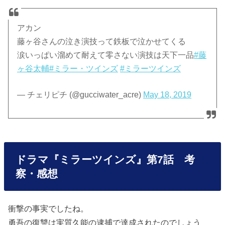
アカン
藤ヶ谷さんの泣き演技って鉄板で泣かせてくる
涙いっぱい溜めて耐えて零さない演技は天下一品
#藤
ヶ谷太輔
#ミラー・ツインズ
#ミラーツインズ
— チェリピチ (@gucciwater_acre)
May 18, 2019
ドラマ『ミラーツインズ』第7話 考
察・感想
衝撃の事実でしたね。
勇吾の復讐は実質久能の逮捕で達成されたのでしょう