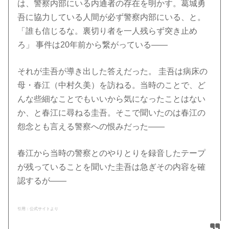
は、警察内部にいる内通者の存在を明かす。葛城勇
吾に協力している人間が必ず警察内部にいる、と。
「誰も信じるな。裏切り者を一人残らず突き止め
ろ」 事件は20年前から繋がっている――
それが圭吾が導き出した答えだった。 圭吾は病床の
母・春江（中村久美）を訪ねる。当時のことで、ど
んな些細なことでもいいから気になったことはない
か、と春江に尋ねる圭吾。そこで聞いたのは春江の
怨念とも言える警察への恨みだった――
春江から当時の警察とのやりとりを録音したテープ
が残っていることを聞いた圭吾は急ぎその内容を確
認するが――
引用：公式サイトより