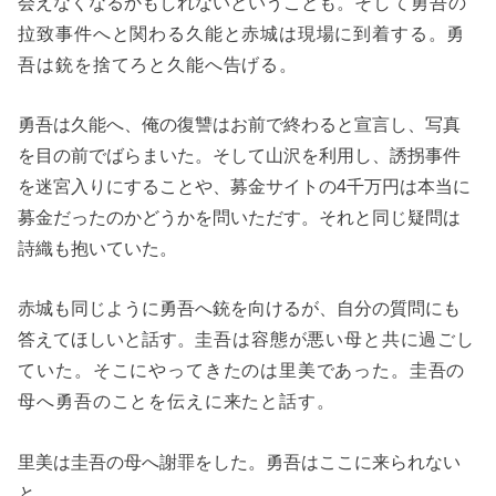
会えなくなるかもしれないということも。
そして勇吾の
拉致事件へと関わる久能と赤城は現場に到着する。勇
吾は銃を捨てろと久能へ告げる。
勇吾は久能へ、俺の復讐はお前で終わると宣言し、写真
を目の前でばらまいた。そして山沢を利用し、誘拐事件
を迷宮入りにすることや、募金サイトの4千万円は本当に
募金だったのかどうかを問いただす。それと同じ疑問は
詩織も抱いていた。
赤城も同じように勇吾へ銃を向けるが、自分の質問にも
答えてほしいと話す。
圭吾は容態が悪い母と共に過ごし
ていた。そこにやってきたのは里美であった。圭吾の
母へ勇吾のことを伝えに来たと話す。
里美は圭吾の母へ謝罪をした。勇吾はここに来られない
と。