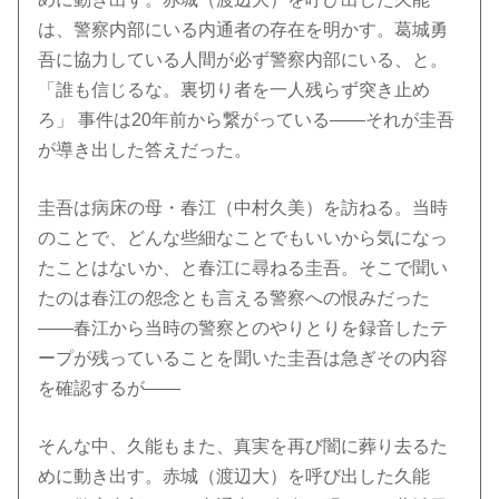
は、警察内部にいる内通者の存在を明かす。葛城勇
吾に協力している人間が必ず警察内部にいる、と。
「誰も信じるな。裏切り者を一人残らず突き止め
ろ」 事件は20年前から繋がっている――それが圭吾
が導き出した答えだった。
圭吾は病床の母・春江（中村久美）を訪ねる。当時
のことで、どんな些細なことでもいいから気になっ
たことはないか、と春江に尋ねる圭吾。そこで聞い
たのは春江の怨念とも言える警察への恨みだった
――春江から当時の警察とのやりとりを録音したテ
ープが残っていることを聞いた圭吾は急ぎその内容
を確認するが――
そんな中、久能もまた、真実を再び闇に葬り去るた
めに動き出す。赤城（渡辺大）を呼び出した久能