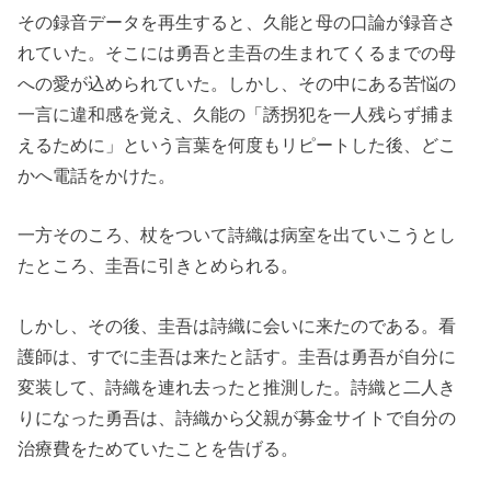
その録音データを再生すると、久能と母の口論が録音さ
れていた。そこには勇吾と圭吾の生まれてくるまでの母
への愛が込められていた。しかし、その中にある苦悩の
一言に違和感を覚え、久能の「誘拐犯を一人残らず捕ま
えるために」という言葉を何度もリピートした後、どこ
かへ電話をかけた。
一方そのころ、杖をついて詩織は病室を出ていこうとし
たところ、圭吾に引きとめられる。
しかし、その後、圭吾は詩織に会いに来たのである。看
護師は、すでに圭吾は来たと話す。圭吾は勇吾が自分に
変装して、詩織を連れ去ったと推測した。詩織と二人き
りになった勇吾は、詩織から父親が募金サイトで自分の
治療費をためていたことを告げる。