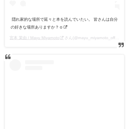
ㅤㅤㅤㅤㅤ 隠れ家的な場所で延々と本を読んでいたい。 皆さんは自分
の好きな場所ありますか？☺︎
宮本 茉由 / Mayu Miyamoto
さん(@mayu_miyamoto_official)がシェアした投稿 –