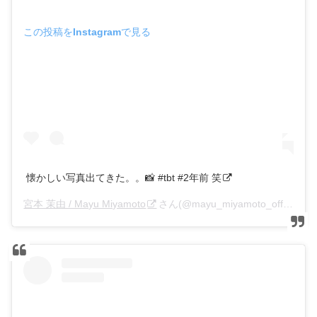
この投稿をInstagramで見る
懐かしい写真出てきた。。📸 #tbt #2年前 笑
宮本 茉由 / Mayu Miyamoto
さん(@mayu_miyamoto_official)がシェアした投稿 –