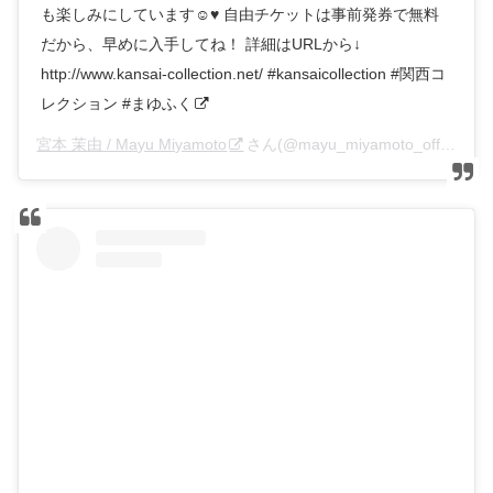
も楽しみにしています☺︎♥️ 自由チケットは事前発券で無料
だから、早めに入手してね！ 詳細はURLから↓
http://www.kansai-collection.net/ #kansaicollection #関西コ
レクション #まゆふく
宮本 茉由 / Mayu Miyamoto
さん(@mayu_miyamoto_official)がシェアした投稿 –