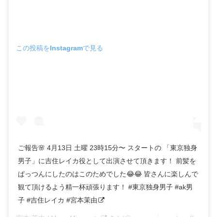
この投稿をInstagramで見る
ご報告🌸 4月13日 土曜 23時15分〜 スタートの 「東京独身
男子」に吉住レイカ役として出演させて頂きます！ 前髪を
ぱっつんにしたのはこのためでした😂😂 皆さんに楽しんで
観て頂けるよう精一杯頑張ります！ #東京独身男子 #ak男
子 #吉住レイカ #宮本茉由