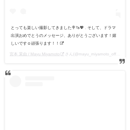
とっても楽しい撮影してきました🍭🦄💖 . そして、ドラマ
出演おめでとうのメッセージ、ありがとうございます！嬉
しいです☺️頑張ります！！
宮本 茉由 / Mayu Miyamoto
さん(@mayu_miyamoto_official)がシェアした投稿 –