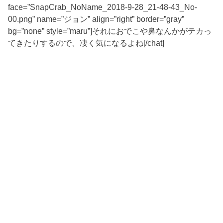
face=”SnapCrab_NoName_2018-9-28_21-48-43_No-
00.png” name=”ジョン” align=”right” border=”gray”
bg=”none” style=”maru”]それにおでこや鼻なんかがテカっ
てきたりするので、凄く気になるよね[/chat]