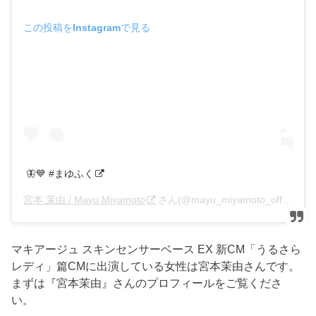
この投稿をInstagramで見る
🦋💙 #まゆふく
宮本 茉由 / Mayu Miyamoto
さん(@mayu_miyamoto_official)がシェアした投稿 –
マキアージュ スキンセンサーベース EX 新CM「うるさら
レディ」篇CMに出演している女性は宮本茉由さんです。
まずは『宮本茉由』さんのプロフィールをご覧くださ
い。