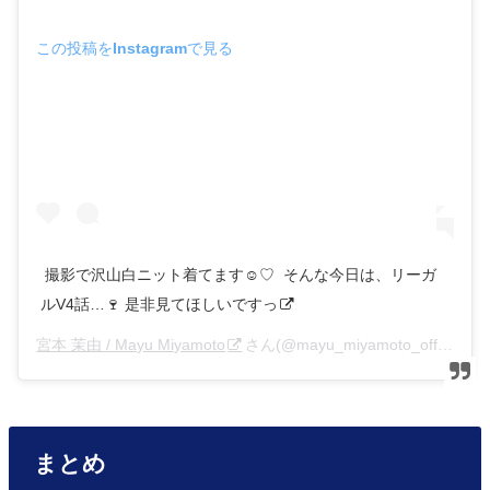
この投稿をInstagramで見る
ㅤㅤㅤㅤㅤㅤㅤㅤㅤㅤㅤㅤㅤ 撮影で沢山白ニット着てます☺︎♡ ㅤㅤㅤㅤㅤㅤㅤㅤㅤㅤㅤㅤㅤ そんな今日は、リーガ
ルV4話…🍷 是非見てほしいですっ
宮本 茉由 / Mayu Miyamoto
さん(@mayu_miyamoto_official)がシェアした投稿 –
まとめ