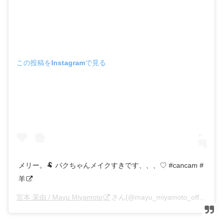
この投稿をInstagramで見る
メリー。🐏 パクちゃんメイクすきです、、、♡ #cancam #
羊
宮本 茉由 / Mayu Miyamoto
さん(@mayu_miyamoto_official)がシェアした投稿 –