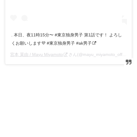
. 本日、夜11時15分〜 #東京独身男子 第1話です！ よろし
くお願いします💜 #東京独身男子 #ak男子
宮本 茉由 / Mayu Miyamoto
さん(@mayu_miyamoto_official)がシェアした投稿 –