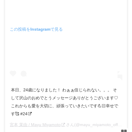
この投稿をInstagramで見る
本日、24歳になりました！ わぁぁ信じられない。。。 そ
して沢山のおめでとうメッセージありがとうございます♡
これからも愛を大切に、頑張っていきたいです💪🏻幸せで
す🥰 #24
宮本 茉由 / Mayu Miyamoto
さん(@mayu_miyamoto_official)がシェアした投稿 –