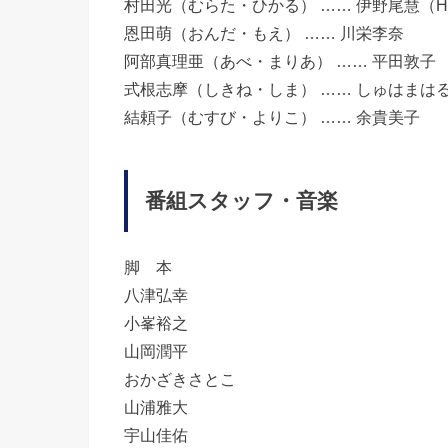
村田光（むらた・ひかる） …… 伊野尾慧（Hey! 
恩田萌（おんだ・もえ） …… 川栄李奈
阿部真理亜（あべ・まりあ） …… 平田敦子
式根志摩（しきね・しま） …… しゅはまは
結頼子（むすび・よりこ） …… 余貴美子
番組スタッフ・音楽
脚 本
八津弘幸
小峯裕之
山岡潤平
おかざきさとこ
山浦雅大
宇山佳佑