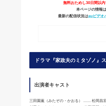
無料おためし30日間以
本ページの情報は
最新の配信状況は
auビデオ
ドラマ『家政夫のミタゾノ』
出演者キャスト
三田園薫（みたぞの・かおる） …… 松岡昌