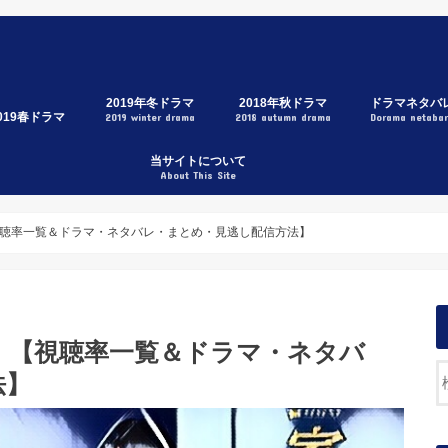
2019年冬ドラマ
2018年秋ドラマ
ドラマネタバ
019春ドラマ
2019 winter drama
2018 autumn drama
Dorama netaba
3年A組
家売るオンナの逆襲
トレース科捜研の男
メゾン・ド・ポリス
グッドワイフ
刑事ゼロ
初めて恋をした日に読む話
スキャンダル専門弁護士QUEEN
イノセンス～冤罪弁護士～
ハケン占い師アタル
節約ロック
後妻業
今日から俺は！！
大恋愛
リーガルV
SUITS/スーツ
獣になれない私たち
中学聖日記
僕らは奇跡でできている
下町ロケット
サイレントヴォイス
忘却のサチコ
結婚相手は抽選で
トラン～
ジエーションハウス
ンハンド
トロベリーナイトサーガ
たし、定時で帰ります。
衣の戦士
急取調室
ラー・ツインズ
なたの番です
団左遷!!
政夫のミタゾノ
影少女2019
ストレス〜女たちの秘密〜
つぞら
当サイトについて
About This Site
聴率一覧＆ドラマ・ネタバレ・まとめ・見逃し配信方法】
』【視聴率一覧＆ドラマ・ネタバ
法】