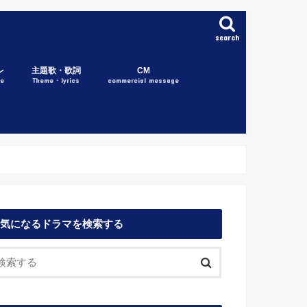
search
レ
主題歌・歌詞
CM
re
Theme・lyrics
commercial message
気になるドラマを検索する