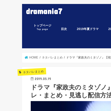
dramania7
トップページ
目次
2019年夏ドラマ
2
Top page
監察医 朝顔
偽装不倫
凪のお暇
Heaven？～ご苦楽レス
ルパンの娘
ラ
イ
ス
わ
白
緊
ミ
あ
集
家
電
ミ
な
HOME
ネタバレまとめ
ドラマ『家政夫のミタゾノ』【視
ネタバレまとめ
2019.05.19
ドラマ『家政夫のミタゾノ
レ・まとめ・見逃し配信方