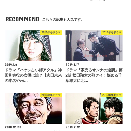
RECOMMEND
こちらの記事も人気です。
2019年冬ドラマ
2019年冬ドラマ
2019.1.6
2019.1.17
ドラマ『ハケン占い師アタル』神
ドラマ『家売るオンナの逆襲』第
田和実役の女優は誰？【志田未来
2話 松田翔太の顎クイ！悩める千
の本名やwi…
葉雄大に北…
2019年冬ドラマ
2019年冬ドラマ
2018.12.28
2019.2.12