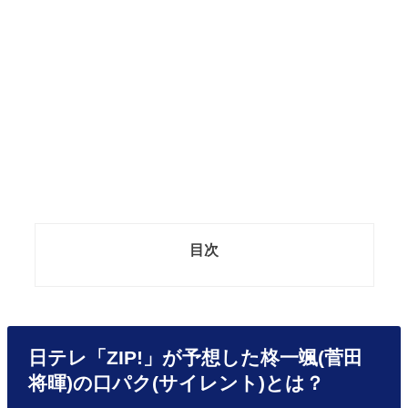
目次
日テレ「ZIP!」が予想した柊一颯(菅田
将暉)の口パク(サイレント)とは？