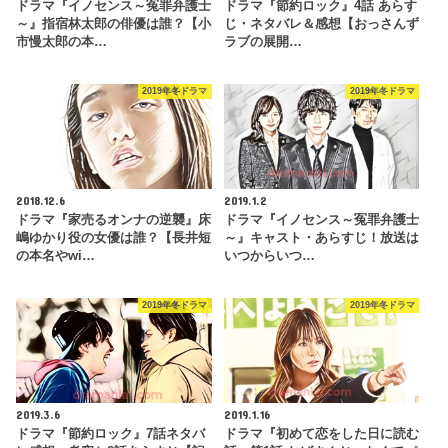
ドラマ『イノセンス～冤罪弁護士
ドラマ『節約ロック』4話 あらす
～』指宿林太郎の俳優は誰？【小
じ・ネタバレ＆感想【おっさんず
市慢太郎の本…
ラブの展開…
2019年冬ドラマ
2019年冬ドラマ
2018.12.6
2019.1.2
ドラマ『家売るオンナの逆襲』床
ドラマ『イノセンス～冤罪弁護士
嶋ゆかり役の女優は誰？【長井短
～』キャスト・あらすじ！放送は
の本名やwi…
いつからいつ…
2019年冬ドラマ
2019年冬ドラマ
2019.3.6
2019.1.16
ドラマ『節約ロック』7話ネタバ
ドラマ『初めて恋をした日に読む