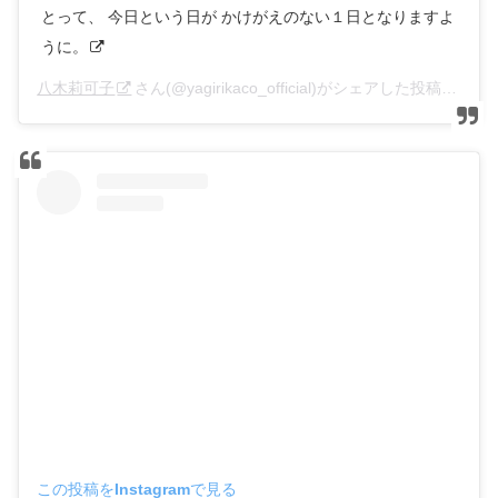
とって、 今日という日が かけがえのない１日となりますよ
うに。
八木莉可子
さん(@yagirikaco_official)がシェアした投稿 –
201
この投稿をInstagramで見る