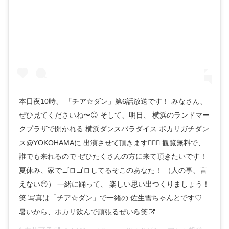
本日夜10時、 「チア☆ダン」第6話放送です！ みなさん、
ぜひ見てくださいね〜😊 そして、明日、 横浜のランドマー
クプラザで開かれる 横浜ダンスパラダイス ポカリガチダン
ス@YOKOHAMAに 出演させて頂きます🙋🏻‍♀️ 観覧無料で、
誰でも来れるので ぜひたくさんの方に来て頂きたいです！
夏休み、家でゴロゴロしてるそこのあなた！ （人の事、言
えない😶） 一緒に踊って、 楽しい思い出つくりましょう！
笑 写真は「チア☆ダン」で一緒の 佐生雪ちゃんとです♡
暑いから、ポカリ飲んで頑張るぜい💪笑