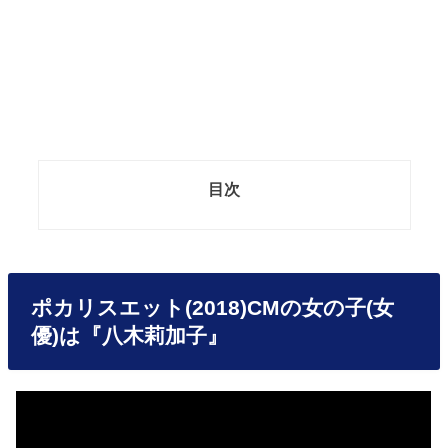
目次
ポカリスエット(2018)CMの女の子(女
優)は『八木莉加子』