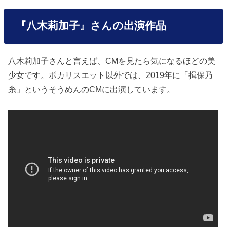
『八木莉加子』
さんの
出演作品
八木莉加子さんと言えば、CMを見たら気になるほどの美
少女です。ポカリスエット以外では、2019年に「揖保乃
糸」というそうめんのCMに出演しています。