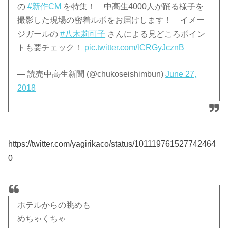
の
#新作CM
を特集！ 中高生4000人が踊る様子を
撮影した現場の密着ルポをお届けします！ イメー
ジガールの
#八木莉可子
さんによる見どころポイン
トも要チェック！
pic.twitter.com/lCRGyJcznB
— 読売中高生新聞 (@chukoseishimbun)
June 27,
2018
https://twitter.com/yagirikaco/status/101119761527742464
0
ホテルからの眺めも
めちゃくちゃ