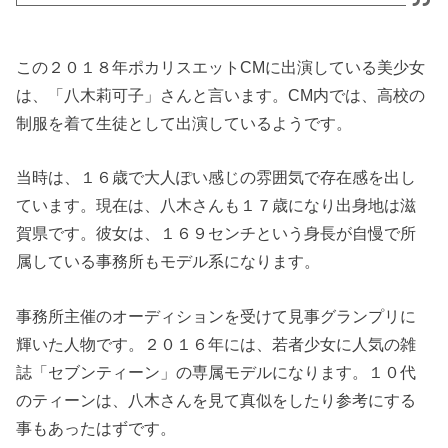
この２０１８年ポカリスエットCMに出演している美少女
は、「八木莉可子」さんと言います。CM内では、高校の
制服を着て生徒として出演しているようです。
当時は、１６歳で大人ぽい感じの雰囲気で存在感を出し
ています。現在は、八木さんも１７歳になり出身地は滋
賀県です。彼女は、１６９センチという身長が自慢で所
属している事務所もモデル系になります。
事務所主催のオーディションを受けて見事グランプリに
輝いた人物です。２０１６年には、若者少女に人気の雑
誌「セブンティーン」の専属モデルになります。１０代
のティーンは、八木さんを見て真似をしたり参考にする
事もあったはずです。