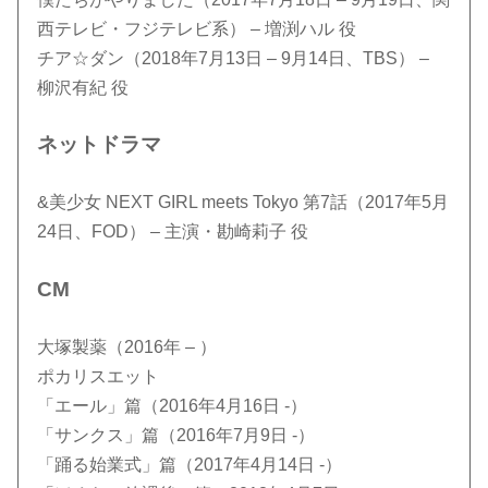
西テレビ・フジテレビ系） – 増渕ハル 役
チア☆ダン（2018年7月13日 – 9月14日、TBS） –
柳沢有紀 役
ネットドラマ
&美少女 NEXT GIRL meets Tokyo 第7話（2017年5月
24日、FOD） – 主演・勘崎莉子 役
CM
大塚製薬（2016年 – ）
ポカリスエット
「エール」篇（2016年4月16日 -）
「サンクス」篇（2016年7月9日 -）
「踊る始業式」篇（2017年4月14日 -）