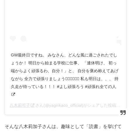
GW最終日ですね。 みなさん、どんな風に過ごされたでし
ょうか！ 明日から始まる学校に仕事、 「連休明け、 初っ
端からよく頑張るわ、自分！」と、 自分を褒め称えてあげ
ながら 全力で頑張りましょう🏃🏻‍♀️🏃🏻‍♂️ 私も明日は、、、 持
久走が待っている！！！ #よし頑張ろう #頑張れ全ての人
八木莉可子
さん(@yagirikaco_official)がシェアした投稿 –
201
そんな八木莉加子さんは、趣味として「読書」を挙げて