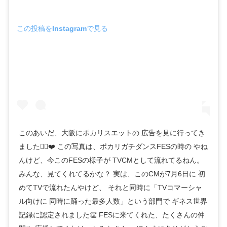
この投稿をInstagramで見る
このあいだ、大阪にポカリスエットの 広告を見に行ってき
ました🏃‍♀️❤️ この写真は、ポカリガチダンスFESの時の やね
んけど、今このFESの様子が TVCMとして流れてるねん。
みんな、見てくれてるかな？ 実は、このCMが7月6日に 初
めてTVで流れたんやけど、 それと同時に「TVコマーシャ
ル向けに 同時に踊った最多人数」という部門で ギネス世界
記録に認定されました👏 FESに来てくれた、たくさんの仲