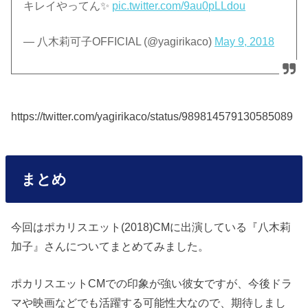
キレイやってん✨
pic.twitter.com/9au0pLLdou
— 八木莉可子OFFICIAL (@yagirikaco)
May 9, 2018
https://twitter.com/yagirikaco/status/989814579130585089
まとめ
今回はポカリスエット(2018)CMに出演している『八木莉
加子』さんについてまとめてみました。
ポカリスエットCMでの印象が強い彼女ですが、今後ドラ
マや映画などでも活躍する可能性大なので、期待しまし