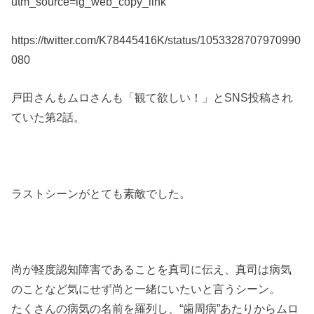
utm_source=ig_web_copy_link
https://twitter.com/K78445416K/status/1053328707970990
080
戸田さんもムロさんも「観て欲しい！」とSNS投稿され
ていた第2話。
ラストシーンがとても素敵でした。
尚が軽度認知障害であることを真司に伝え、真司は病気
のことなど気にせず尚と一緒にいたいと言うシーン。
たくさんの病気の名前を羅列し、“歯周病”あたりからムロ