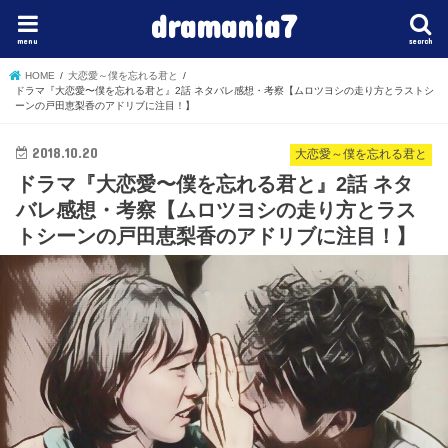
dramania7
menu
search
HOME
大恋愛～僕を忘れる君と
ドラマ『大恋愛〜僕を忘れる君と』2話 ネタバレ感想・考察【ムロツヨシの走り方とラストシ
ーンの戸田恵梨香のアドリブに注目！】
2018.10.20
大恋愛～僕を忘れる君と
ドラマ『大恋愛〜僕を忘れる君と』2話 ネタ
バレ感想・考察【ムロツヨシの走り方とラス
トシーンの戸田恵梨香のアドリブに注目！】