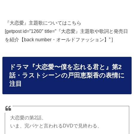
『大恋愛』主題歌についてはこちら
[getpost id=”1260″ title=”『大恋愛』主題歌や歌詞と発売日
を紹介【back number・オールドファッション】” ]
ドラマ『大恋愛〜僕を忘れる君と』第2
話・ラストシーンの戸田恵梨香の表情に
注目
大恋愛の第2話、
いま、完パケと言われるDVDで見終わる、