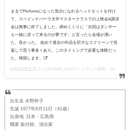
まるでPerfumeになった気分になれるヘッドセットを付け
て、スペインナバーラ大学マスタークラスでの上映会&講演
会は無事に終了しました。締めくくりに「次回はダンサー
も一緒に戻って来るのが夢です」と言ったら会場が湧い
た。良かった。 改めて過去の作品を巨大なスクリーンで見
返して思う事多々あり。このタイミングで必要な体験だっ
た。帰国します。
MIKIKO先生
さん(@mikiko_san)がシェアした投稿 –
2017年10月月3日午後7時59分PDT
出生名 水野幹子
生誕 1977年8月11日（41歳）
出身地 日本・広島県
職業 振付師、演出家