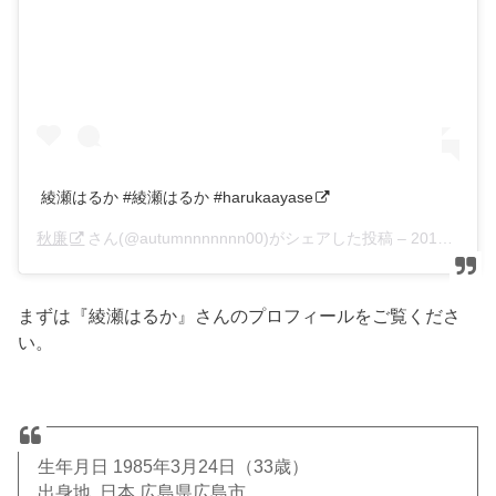
綾瀬はるか #綾瀬はるか #harukaayase
秋廉
さん(@autumnnnnnnn00)がシェアした投稿 –
2019年 3月月11日午前8時33分PDT
まずは『綾瀬はるか』さんのプロフィールをご覧くださ
い。
生年月日 1985年3月24日（33歳）
出身地 日本 広島県広島市