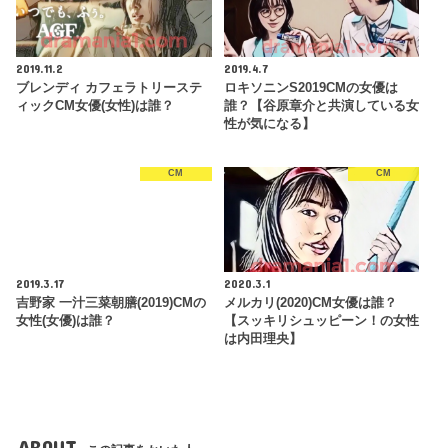
2019.11.2
2019.4.7
ブレンディ カフェラトリーステ
ロキソニンS2019CMの女優は
ィックCM女優(女性)は誰？
誰？【谷原章介と共演している女
性が気になる】
CM
CM
2019.3.17
2020.3.1
吉野家 一汁三菜朝膳(2019)CMの
メルカリ(2020)CM女優は誰？
女性(女優)は誰？
【スッキリシュッピーン！の女性
は内田理央】
ABOUT