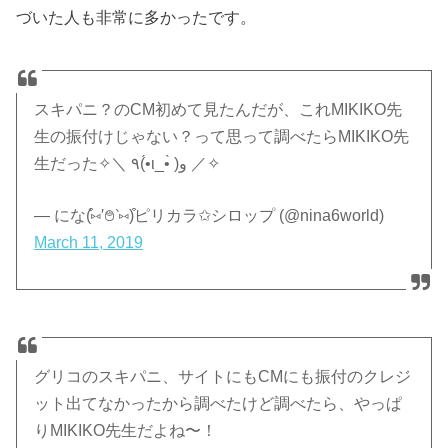
づいた人も非常に多かったです。
スキパニ？のCM初めて見たんだが、これMIKIKO先
生の振付けじゃない？って思って調べたらMIKIKO先
生だった✧︎＼ ٩(•́ι_•̀ )و ／✧︎
— にな(͒⑅′࿉‵⑅)͒ピリカラ✩シロップ (@nina6world)
March 11, 2019
グリコのスキパニ、サイトにもCMにも振付のクレジ
ット出てなかったから調べたけど調べたら、やっぱ
りMIKIKO先生だよね〜！