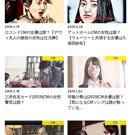
2019.3.19
2019.6.30
ロコンドCMの女優は誰？【デヴ
アットホームCMの女性は誰？
ィ夫人の娘役の女性は辻元舞】
【ウォーリーと共演する女優は久
保田紗友】
CM
CM
2019.3.18
2019.1.24
三井住友カード(2019)CMの女性
洋服の青山(2019)CM女優は誰？
警官は誰？
【気になるCMソングは誰が歌っ
ている…
CM
CM