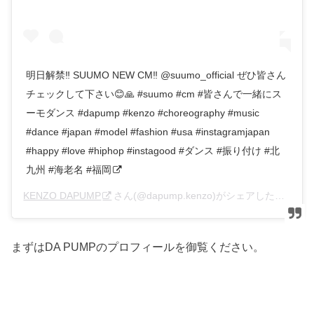
明日解禁‼️ SUUMO NEW CM‼️ @suumo_official ぜひ皆さん
チェックして下さい😊🙏 #suumo #cm #皆さんで一緒にス
ーモダンス #dapump #kenzo #choreography #music
#dance #japan #model #fashion #usa #instagramjapan
#happy #love #hiphop #instagood #ダンス #振り付け #北
九州 #海老名 #福岡
KENZO DAPUMP
さん(@dapump.kenzo)がシェアした投稿 –
2
まずはDA PUMPのプロフィールを御覧ください。