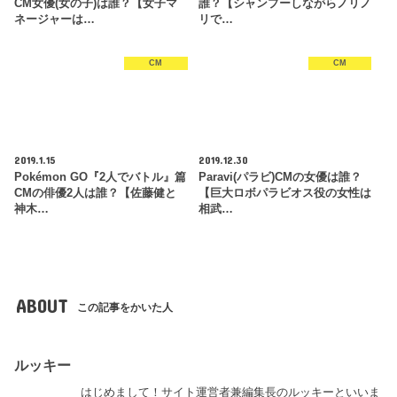
CM女優(女の子)は誰？【女子マ
誰？【シャンプーしながらノリノ
ネージャーは…
リで…
CM
CM
2019.1.15
2019.12.30
Pokémon GO『2人でバトル』篇
Paravi(パラビ)CMの女優は誰？
CMの俳優2人は誰？【佐藤健と
【巨大ロボパラビオス役の女性は
神木…
相武…
ABOUT
この記事をかいた人
ルッキー
はじめまして！サイト運営者兼編集長のルッキーといいま