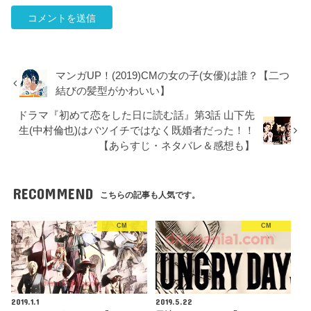
マンガUP！(2019)CMの女の子(女優)は誰？【二つ
結びの髪型がかわいい】
ドラマ『初めて恋をした日に読む話』第3話 山下先
生(中村倫也)はバツイチではなく既婚者だった！！
【あらすじ・ネタバレ＆感想も】
RECOMMEND
こちらの記事も人気です。
CM
CM
2019.1.1
2019.5.22