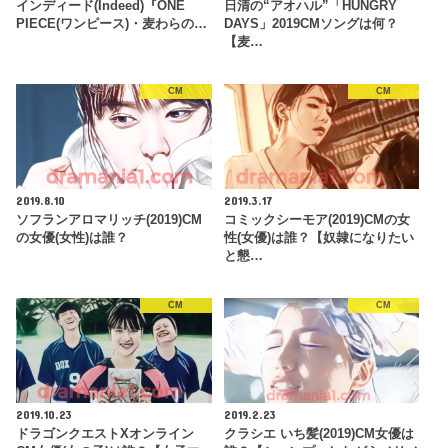
インディード(Indeed)『ONE
日清の“アオハル”「HUNGRY
PIECE(ワンピース)・麦わらの…
DAYS」2019CMソングは何？
【麦…
CM
CM
2019.8.10
2019.3.17
ソフランアロマリッチ(2019)CM
コミックシーモア(2019)CMの女
の女優(女性)は誰？
性(女優)は誰？【奴隷になりたい
と懇…
CM
CM
2019.10.23
2019.2.23
ドラゴンクエストXオンライン
クラシエ いち髪(2019)CM女優は