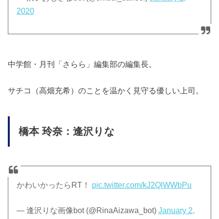
2020
中学館・月刊「さらら」編集部の編集長。
サチコ（高畑充希）のことを温かく見守る優しい上司。
橋本 玲奈：逢沢りな
かわいかったらRT！
pic.twitter.com/kJ2QlWWbPu
— 逢沢りな画像bot (@RinaAizawa_bot)
January 2,