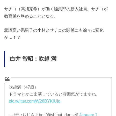
サチコ（高畑充希）が働く編集部の新入社員。サチコが
教育係を務めることとなる。
意識高い系男子の小林とサチコの関係にも徐々に変化
が…！？
白井 智昭：吹越 満
吹越満（47歳）
ドラマとかに出演していると雰囲気がでますね。
pic.twitter.com/W26BYKlUjo
— 渋いおじさまbot (@shibui_dansei)
January 1,