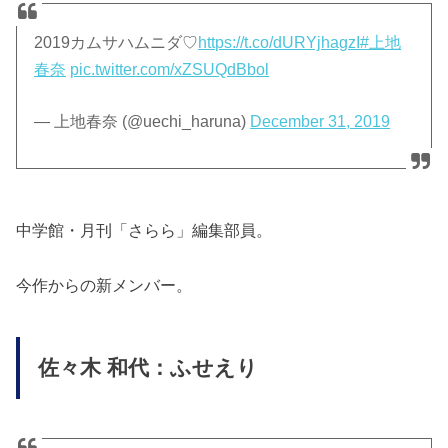
2019カムサハムニダ♡
https://t.co/dURYjhagzI
#上地
春奈
pic.twitter.com/xZSUQdBbol
— 上地春奈 (@uechi_haruna)
December 31, 2019
中学館・月刊「さらら」編集部員。
今作からの新メンバー。
佐々木 和代：ふせえり