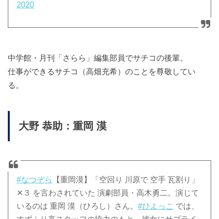
2020
中学館・月刊「さらら」編集部員でサチコの後輩。
仕事ができるサチコ（高畑充希）のことを尊敬してい
る。
大野 恭助：重岡 漠
#なつぞら
【重岡漠】「空回り 川原で 空手 瓦割り」
✕３ を言わされていた 演劇部員・高木勇二。演じて
いるのは 重岡 漠（ひろし）さん。
#ひよっこ
では、