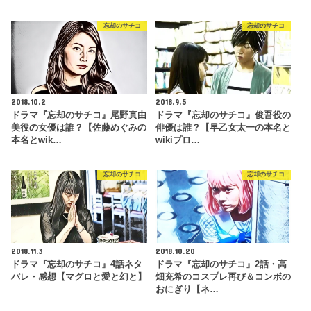
忘却のサチコ
忘却のサチコ
2018.10.2
2018.9.5
ドラマ『忘却のサチコ』尾野真由
ドラマ『忘却のサチコ』俊吾役の
美役の女優は誰？【佐藤めぐみの
俳優は誰？【早乙女太一の本名と
本名とwik…
wikiプロ…
忘却のサチコ
忘却のサチコ
2018.11.3
2018.10.20
ドラマ『忘却のサチコ』4話ネタ
ドラマ『忘却のサチコ』2話・高
バレ・感想【マグロと愛と幻と】
畑充希のコスプレ再び＆コンボの
おにぎり【ネ…