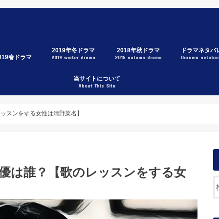
2019年冬ドラマ
2018年秋ドラマ
ドラマネタバ
019春ドラマ
2019 winter drama
2018 autumn drama
Dorama netaba
3年A組
家売るオンナの逆襲
トレース科捜研の男
メゾン・ド・ポリス
グッドワイフ
刑事ゼロ
初めて恋をした日に読む話
スキャンダル専門弁護士QUEEN
イノセンス～冤罪弁護士～
ハケン占い師アタル
節約ロック
後妻業
今日から俺は！！
大恋愛
リーガルV
SUITS/スーツ
獣になれない私たち
中学聖日記
僕らは奇跡でできている
下町ロケット
サイレントヴォイス
忘却のサチコ
結婚相手は抽選で
トラン～
ジエーションハウス
ンハンド
トロベリーナイトサーガ
たし、定時で帰ります。
衣の戦士
急取調室
ラー・ツインズ
なたの番です
団左遷!!
政夫のミタゾノ
影少女2019
ストレス〜女たちの秘密〜
つぞら
当サイトについて
About This Site
レッスンをする女性は清野菜名】
女優は誰？【歌のレッスンをする女