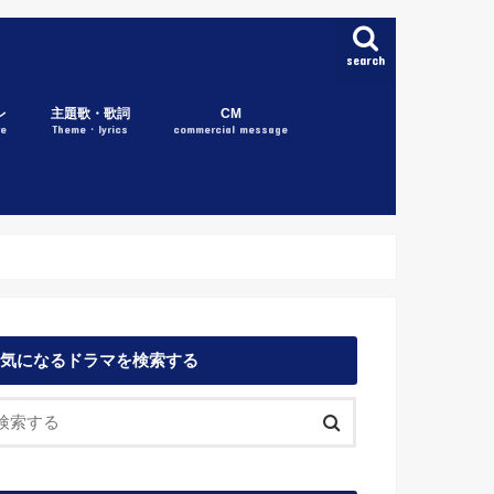
search
レ
主題歌・歌詞
CM
re
Theme・lyrics
commercial message
気になるドラマを検索する