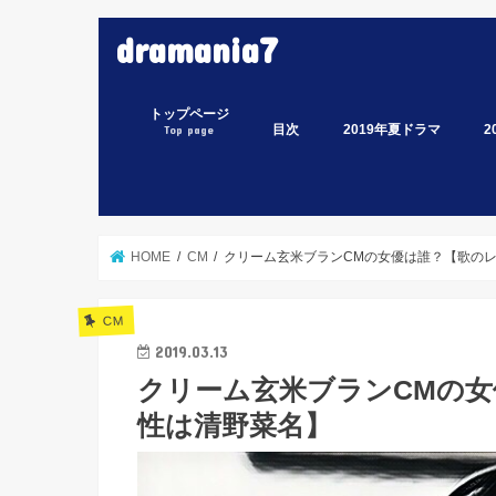
dramania7
トップページ
目次
2019年夏ドラマ
2
Top page
監察医 朝顔
偽装不倫
凪のお暇
Heaven？～ご苦楽レス
ルパンの娘
ラ
イ
ス
わ
白
緊
ミ
あ
集
家
電
ミ
な
HOME
CM
クリーム玄米ブランCMの女優は誰？【歌の
CM
2019.03.13
クリーム玄米ブランCMの
性は清野菜名】