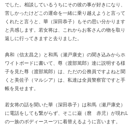
でした。相談しているうちにその彼の事が好きになり、
苦しかったけどこの運命を一緒に乗り越えようと言って
くれたと言うと、華（深田恭子）もその思い分かります
と共感します。若女将は、これからお客さんの物を取り
返しに行ってきますと去りました。
典和（信太昌之）と和馬（瀬戸康史）の聞き込みからホ
ワイトボードに書いて、尊（渡部篤郎）達に説明する様
子を見た尊（渡部篤郎）は、ただの公務員ですよねと聞
くと美佐子（マルシア）は、私達は全員警察官ですと手
帳を見せます。
若女将の話を聞いた華（深田恭子）は和馬（瀬戸康史）
に電話をしても繋がらず、そこに巌（麿 赤児）が現れL
の一族のボディースーツに着替えるように言います。