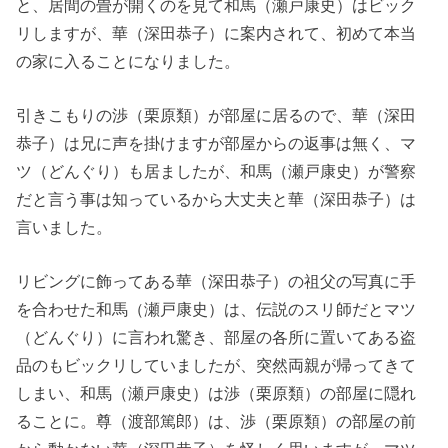
と、居間の畳が開くのを見て和馬（瀬戸康史）はビック
リしますが、華（深田恭子）に案内されて、初めて本当
の家に入ることになりました。
引きこもりの渉（栗原類）が部屋に居るので、華（深田
恭子）は兄に声を掛けますが部屋からの返事は無く、マ
ツ（どんぐり）も居ましたが、和馬（瀬戸康史）が警察
だと言う事は知っているから大丈夫と華（深田恭子）は
言いました。
リビングに飾ってある華（深田恭子）の祖父の写真に手
を合わせた和馬（瀬戸康史）は、伝説のスリ師だとマツ
（どんぐり）に言われ驚き、部屋の各所に置いてある盗
品のもビックリしていましたが、突然両親が帰ってきて
しまい、和馬（瀬戸康史）は渉（栗原類）の部屋に隠れ
ることに。尊（渡部篤郎）は、渉（栗原類）の部屋の前