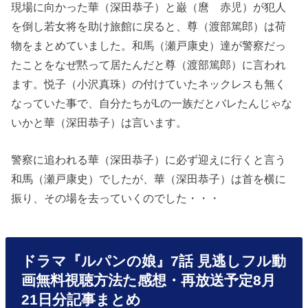
現場に向かった華（深田恭子）と巌（麿 赤児）が犯人
を倒し若女将を助け旅館に戻ると、尊（渡部篤郎）は荷
物をまとめていました。和馬（瀬戸康史）達が警察だっ
たことをなぜ黙って居たんだと尊（渡部篤郎）に言われ
ます。悦子（小沢真珠）の付けていたネックレスも無く
なっていた事で、自分たちがLの一族だとバレたんじゃな
いかと華（深田恭子）は言います。
警察に追われる華（深田恭子）に必ず迎えに行くと言う
和馬（瀬戸康史）でしたが、華（深田恭子）は首を横に
振り、その場を去っていくのでした・・・
ドラマ『ルパンの娘』7話 見逃しフル動
画無料視聴方法た感想・再放送予定8月
21日分記事まとめ