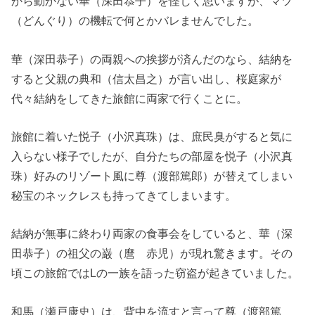
から動かない華（深田恭子）を怪しく思いますが、マツ
（どんぐり）の機転で何とかバレませんでした。
華（深田恭子）の両親への挨拶が済んだのなら、結納を
すると父親の典和（信太昌之）が言い出し、桜庭家が
代々結納をしてきた旅館に両家で行くことに。
旅館に着いた悦子（小沢真珠）は、庶民臭がすると気に
入らない様子でしたが、自分たちの部屋を悦子（小沢真
珠）好みのリゾート風に尊（渡部篤郎）が替えてしまい
秘宝のネックレスも持ってきてしまいます。
結納が無事に終わり両家の食事会をしていると、華（深
田恭子）の祖父の巌（麿 赤児）が現れ驚きます。その
頃この旅館ではLの一族を語った窃盗が起きていました。
和馬（瀬戸康史）は、背中を流すと言って尊（渡部篤