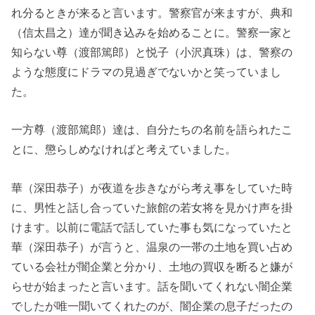
れ分るときが来ると言います。警察官が来ますが、典和
（信太昌之）達が聞き込みを始めることに。警察一家と
知らない尊（渡部篤郎）と悦子（小沢真珠）は、警察の
ような態度にドラマの見過ぎでないかと笑っていまし
た。
一方尊（渡部篤郎）達は、自分たちの名前を語られたこ
とに、懲らしめなければと考えていました。
華（深田恭子）が夜道を歩きながら考え事をしていた時
に、男性と話し合っていた旅館の若女将を見かけ声を掛
けます。以前に電話で話していた事も気になっていたと
華（深田恭子）が言うと、温泉の一帯の土地を買い占め
ている会社が闇企業と分かり、土地の買収を断ると嫌が
らせが始まったと言います。話を聞いてくれない闇企業
でしたが唯一聞いてくれたのが、闇企業の息子だったの