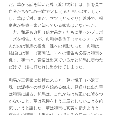
だ。華から話を聞いた尊（渡部篤郎）は、折を見て
自分たちが“Lの一族”だと伝えると言い出す。しか
し、華は反対。まだ、マツ（どんぐり）以外で、桜
庭家が警察一家と知っている家族はいなかった。
一方、和馬も典和（信太昌之）たちに華へのプロポ
ーズを報告。だが、典和や美佐子（マルシア）が喜
んだのは和馬の捜査一課への異動だった。典和は、
結婚には和一（藤岡弘、）への報告も必要と和馬を
促す。和一は、覚悟は出来ているかと和馬に尋ねた
だけで、滝に打たれに出かけてしまった。
和馬が三雲家に挨拶に来ると、尊と悦子（小沢真
珠）は泥棒への勧誘を始める始末。見送りに出た華
は和馬に謝る。和馬は、これからはお互いに嘘をつ
かないこと、華は泥棒をもう二度としないことを約
束しようと話した。華は和馬に真実を伝えようと、
尊たちの留守に本当の住まいであるタワーマンショ