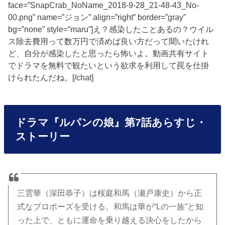
face=”SnapCrab_NoName_2018-9-28_21-48-43_No-
00.png” name=”ジョン” align=”right” border=”gray”
bg=”none” style=”maru”]え？感染したことあるの？ウイル
ス除去費用って数万円で済めば良い方だって聞いたけれ
ど、自分が感染したと思ったら怖いよ。動画共有サイト
でドラマを無料で観たいという欲求を利用して罠を仕掛
けられたんだね。[/chat]
ドラマ『ルパンの娘』第7話あらすじ・
ストーリー
三雲華（深田恭子）は桜庭和馬（瀬戸康史）から正
式なプロポーズを受ける。和馬は華が“Lの一族”と知
った上で、ともに運命を乗り越える決心をしたから