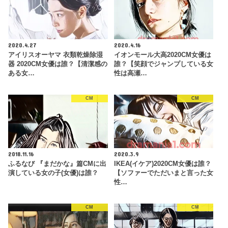
2020.4.27
2020.4.16
アイリスオーヤマ 衣類乾燥除湿
イオンモール大高2020CM女優は
器 2020CM女優は誰？【清潔感の
誰？【笑顔でジャンプしている女
ある女…
性は高瀬…
CM
CM
2018.11.16
2020.3.9
ふるなび 『まだかな』篇CMに出
IKEA(イケア)2020CM女優は誰？
演している女の子(女優)は誰？
【ソファーでただいまと言った女
性…
CM
CM