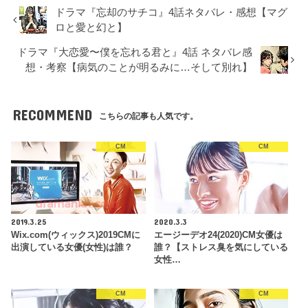
ドラマ『忘却のサチコ』4話ネタバレ・感想【マグ
ロと愛と幻と】
ドラマ『大恋愛〜僕を忘れる君と』4話 ネタバレ感
想・考察【病気のことが明るみに…そして別れ】
RECOMMEND
こちらの記事も人気です。
CM
CM
2019.3.25
2020.3.3
Wix.com(ウィックス)2019CMに
エージーデオ24(2020)CM女優は
出演している女優(女性)は誰？
誰？【ストレス臭を気にしている
女性…
CM
CM