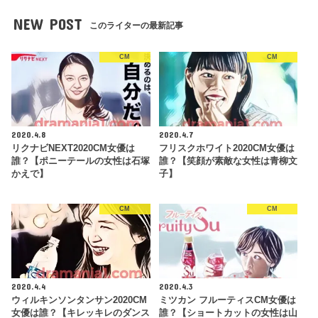
NEW POST
このライターの最新記事
CM
CM
2020.4.8
2020.4.7
リクナビNEXT2020CM女優は
フリスクホワイト2020CM女優は
誰？【ポニーテールの女性は石塚
誰？【笑顔が素敵な女性は青柳文
かえで】
子】
CM
CM
2020.4.4
2020.4.3
ウィルキンソンタンサン2020CM
ミツカン フルーティスCM女優は
女優は誰？【キレッキレのダンス
誰？【ショートカットの女性は山