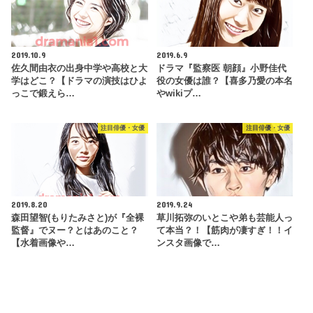
2019.10.9
2019.6.9
佐久間由衣の出身中学や高校と大
ドラマ『監察医 朝顔』小野佳代
学はどこ？【ドラマの演技はひよ
役の女優は誰？【喜多乃愛の本名
っこで鍛えら…
やwikiプ…
注目俳優・女優
注目俳優・女優
2019.8.20
2019.9.24
森田望智(もりたみさと)が『全裸
草川拓弥のいとこや弟も芸能人っ
監督』でヌー？とはあのこと？
て本当？！【筋肉が凄すぎ！！イ
【水着画像や…
ンスタ画像で…