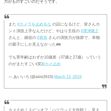
力がものすごいのだそうです。
また
#カメラを止めるな
の話になるけど、皆さんホ
ント演技上手なんだけど、やはり主役の
#濱津隆之
さんと、娘役の
#真魚
さんの演技力が抜群で、本物
の親子にしか見えなかった👪
でも実年齢はわずか10歳差（37歳と27歳）っていう
のがまたすごい(笑)
#カメ止め
— あいいろ (@aiiro2610)
March 13, 2019
カメ止め！スピンオフ「ハリウッド大作戦！」見ま