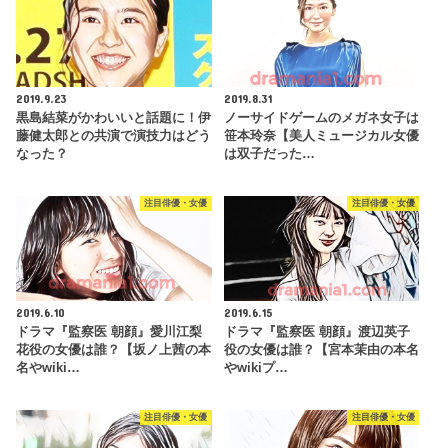
2019.9.23
2019.8.31
黒島結菜がかわいいと話題に！伊
ノーサイドゲームのメガネ女子は
藤健太郎との共演で演技力はどう
笹本玲奈【美人ミュージカル女優
なった？
は双子だった…
注目俳優・女優
注目俳優・女優
2019.6.10
2019.6.15
ドラマ『監察医 朝顔』愛川江梨
ドラマ『監察医 朝顔』渡辺英子
花役の女優は誰？【坂ノ上茜の本
役の女優は誰？【宮本茉由の本名
名やwiki…
やwikiプ…
注目俳優・女優
注目俳優・女優