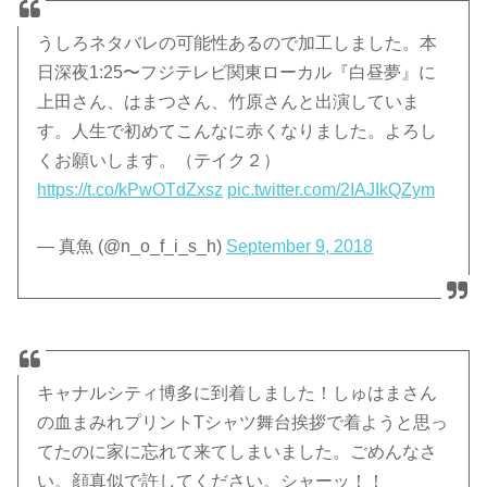
うしろネタバレの可能性あるので加工しました。本
日深夜1:25〜フジテレビ関東ローカル『白昼夢』に
上田さん、はまつさん、竹原さんと出演していま
す。人生で初めてこんなに赤くなりました。よろし
くお願いします。（テイク２）
https://t.co/kPwOTdZxsz
pic.twitter.com/2IAJIkQZym
— 真魚 (@n_o_f_i_s_h)
September 9, 2018
キャナルシティ博多に到着しました！しゅはまさん
の血まみれプリントTシャツ舞台挨拶で着ようと思っ
てたのに家に忘れて来てしまいました。ごめんなさ
い。顔真似で許してください。シャーッ！！