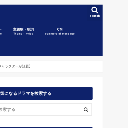
search
レ
主題歌・歌詞
CM
re
Theme・lyrics
commercial message
キャラクターが話題】
気になるドラマを検索する