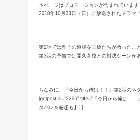
本ページはプロモーションが含まれています
2018年10月28日（日）に放送されたドラ
第2話では理子の道場を三橋たちが救ったこ
第3話の予告では開久高校との対決シーンが
ちなみに、『今日から俺は！！』第2話のネ
[getpost id=”2266″ title=”『
タバレ＆感想も】” ]