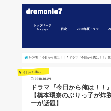
dramania7
トップページ
目次
2019年夏ドラマ
2
Top page
監察医 朝顔
偽装不倫
凪のお暇
Heaven？～ご苦楽レス
ルパンの娘
ラ
イ
ス
わ
白
緊
ミ
あ
集
家
電
ミ
な
HOME
今日から俺は！！
ドラマ『今日から俺は！！』第
今日から俺は！！
2018.10.29
ドラマ『今日から俺は！！』
【橋本環奈のぶりっ子が炸
ーが話題】