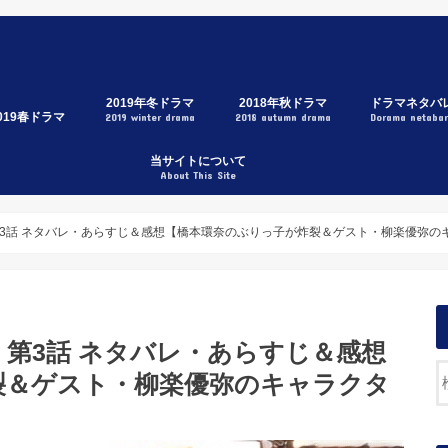
2019年冬ドラマ
2018年秋ドラマ
ドラマネタバ
019春ドラマ
2019 winter drama
2018 autumn drama
Dorama netaba
3年A組
家売るオンナの逆襲
トレース科捜研の男
メゾン・ド・ポリス
グッドワイフ
刑事ゼロ
初めて恋をした日に読む話
スキャンダル専門弁護士QUEEN
イノセンス～冤罪弁護士～
ハケン占い師アタル
節約ロック
後妻業
今日から俺は！！
大恋愛
リーガルV
SUITS/スーツ
獣になれない私たち
中学聖日記
僕らは奇跡でできている
下町ロケット
サイレントヴォイス
忘却のサチコ
結婚相手は抽選で
トラン～
ジエーションハウス
ンハンド
トロベリーナイトサーガ
たし、定時で帰ります。
衣の戦士
急取調室
ラー・ツインズ
なたの番です
団左遷!!
政夫のミタゾノ
影少女2019
ストレス〜女たちの秘密〜
つぞら
当サイトについて
About This Site
3話 ネタバレ・あらすじ＆感想【橋本環奈のぶりっ子が炸裂＆ゲスト・柳楽優弥の
第3話 ネタバレ・あらすじ＆感想
裂＆ゲスト・柳楽優弥のキャラクタ