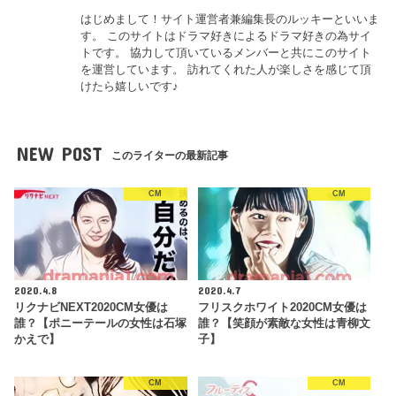
はじめまして！サイト運営者兼編集長のルッキーといいま
す。 このサイトはドラマ好きによるドラマ好きの為サイ
トです。 協力して頂いているメンバーと共にこのサイト
を運営しています。 訪れてくれた人が楽しさを感じて頂
けたら嬉しいです♪
NEW POST
このライターの最新記事
CM
CM
2020.4.8
2020.4.7
リクナビNEXT2020CM女優は
フリスクホワイト2020CM女優は
誰？【ポニーテールの女性は石塚
誰？【笑顔が素敵な女性は青柳文
かえで】
子】
CM
CM