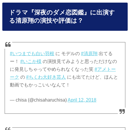
ドラマ『深夜のダメ恋図鑑』に出演す
る清原翔の演技や評価は？
#いつまでも白い羽根
に モデルの
#清原翔
出てる
ー！
#いこか様
の演技見てみようと思っただけなの
に発見しちゃってやめられなくなった笑
#アメトー
ーク
の
#ちくわ大好き芸人
にも出てたけど、ほんと
動画でもかっこいいなんて！
— chisa (@chisaharuchisa)
April 12, 2018