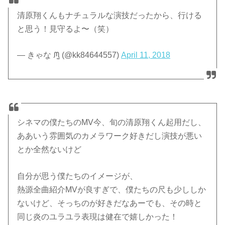
清原翔くんもナチュラルな演技だったから、行ける
と思う！見守るよ〜（笑）
— きゃな ᙏ̤̫ (@kk84644557)
April 11, 2018
シネマの僕たちのMV今、旬の清原翔くん起用だし、
ああいう雰囲気のカメラワーク好きだし演技が悪い
とか全然ないけど
自分が思う僕たちのイメージが、
熱源全曲紹介MVが良すぎで、僕たちの尺も少ししか
ないけど、そっちのが好きだなあーでも、その時と
同じ炎のユラユラ表現は健在で嬉しかった！