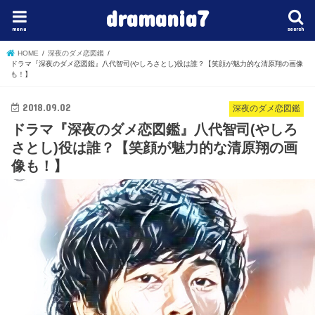
dramania7
menu
search
HOME
深夜のダメ恋図鑑
ドラマ『深夜のダメ恋図鑑』八代智司(やしろさとし)役は誰？【笑顔が魅力的な清原翔の画像
も！】
2018.09.02
深夜のダメ恋図鑑
ドラマ『深夜のダメ恋図鑑』八代智司(やしろ
さとし)役は誰？【笑顔が魅力的な清原翔の画
像も！】