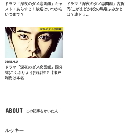
ドラマ『深夜のダメ恋図鑑』キャ
ドラマ『深夜のダメ恋図鑑』古賀
スト・あらすじ！放送はいつから
円(こがまどか)役の馬場ふみかと
いつまで？
は？連ドラ…
深夜のダメ恋図鑑
2018.9.2
ドラマ『深夜のダメ恋図鑑』国分
諒(こくぶりょう)役は誰？【瀬戸
利樹は本名…
ABOUT
この記事をかいた人
ルッキー